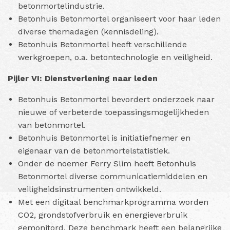
betonmortelindustrie.
Betonhuis Betonmortel organiseert voor haar leden
diverse themadagen (kennisdeling).
Betonhuis Betonmortel heeft verschillende
werkgroepen, o.a. betontechnologie en veiligheid.
Pijler VI: Dienstverlening naar leden
Betonhuis Betonmortel bevordert onderzoek naar
nieuwe of verbeterde toepassingsmogelijkheden
van betonmortel.
Betonhuis Betonmortel is initiatiefnemer en
eigenaar van de betonmortelstatistiek.
Onder de noemer Ferry Slim heeft Betonhuis
Betonmortel diverse communicatiemiddelen en
veiligheidsinstrumenten ontwikkeld.
Met een digitaal benchmarkprogramma worden
CO2, grondstofverbruik en energieverbruik
gemonitord. Deze benchmark heeft een belangrijke