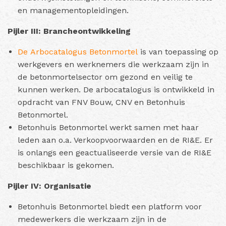
en managementopleidingen.
Pijler III: Brancheontwikkeling
De Arbocatalogus Betonmortel
is van toepassing op
werkgevers en werknemers die werkzaam zijn in
de betonmortelsector om gezond en veilig te
kunnen werken. De arbocatalogus is ontwikkeld in
opdracht van FNV Bouw, CNV en Betonhuis
Betonmortel.
Betonhuis Betonmortel werkt samen met haar
leden aan o.a. Verkoopvoorwaarden en de RI&E. Er
is
onlangs een geactualiseerde versie van de RI&E
beschikbaar is gekomen.
Pijler IV: Organisatie
Betonhuis Betonmortel biedt een platform voor
medewerkers die werkzaam zijn in de