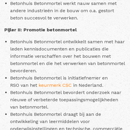
Betonhuis Betonmortel werkt nauw samen met
andere industrieën in de bouw om o.a. gestort
beton succesvol te verwerken.
Pijler II: Promotie betonmortel
Betonhuis Betonmortel ontwikkelt samen met haar
leden kennisdocumenten en publicaties die
informatie verschaffen over het bouwen met
betonmortel en die het verwerken van betonmortel
bevorderen.
Betonhuis Betonmortel is initiatiefnemer en
RSO van het
keurmerk CSC
in Nederland.
Betonhuis Betonmortel bevordert onderzoek naar
nieuwe of verbeterde toepassingsmogelijkheden
van betonmortel.
Betonhuis Betonmortel draagt bij aan de
ontwikkeling van leermiddelen voor
onderwijsinstellingen en technische, commerciële