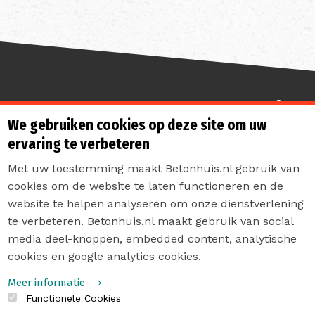
Sterk de toekomst in
We gebruiken cookies op deze site om uw
ervaring te verbeteren
Met uw toestemming maakt Betonhuis.nl gebruik van
cookies om de website te laten functioneren en de
website te helpen analyseren om onze dienstverlening
te verbeteren. Betonhuis.nl maakt gebruik van social
Contact
media deel-knoppen, embedded content, analytische
Privacyverklaring
cookies en google analytics cookies.
Sitemap
Meer informatie
Functionele Cookies