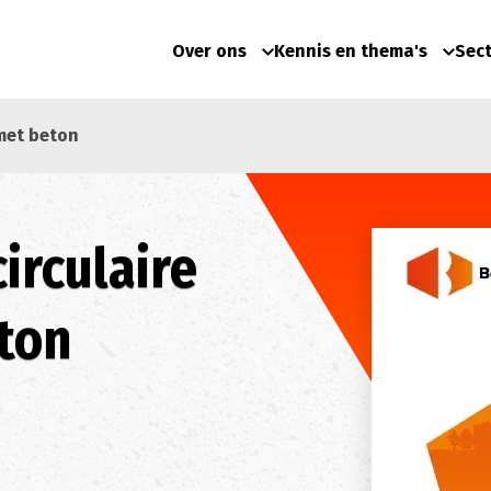
Over ons
Kennis en thema's
Sec
met beton
irculaire
ton