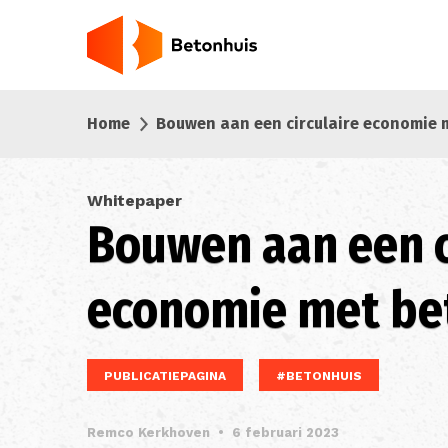
Overslaan
en
naar
de
inhoud
Home
Bouwen aan een circulaire economie 
gaan
Whitepaper
Bouwen aan een c
economie met be
PUBLICATIEPAGINA
#BETONHUIS
Remco Kerkhoven
•
6 februari 2023