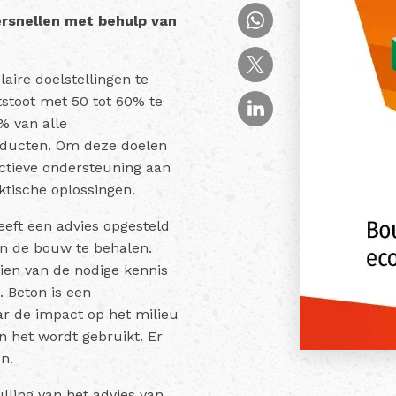
ersnellen met behulp van
laire doelstellingen te
tstoot met 50 tot 60% te
% van alle
oducten. Om deze doelen
 actieve ondersteuning aan
ktische oplossingen.
eft een advies opgesteld
n de bouw te behalen.
zien van de nodige kennis
. Beton is een
ar de impact op het milieu
 het wordt gebruikt. Er
n.
lling van het advies van