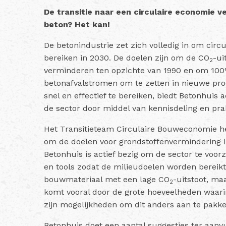
De transitie naar een circulaire economie v
beton? Het kan!
De betonindustrie zet zich volledig in om circu
bereiken in 2030. De doelen zijn om de CO
-ui
2
verminderen ten opzichte van 1990 en om 100
betonafvalstromen om te zetten in nieuwe pr
snel en effectief te bereiken, biedt Betonhuis
de sector door middel van kennisdeling en pra
Het Transitieteam Circulaire Bouweconomie he
om de doelen voor grondstoffenvermindering i
Betonhuis is actief bezig om de sector te voor
en tools zodat de milieudoelen worden bereikt
bouwmateriaal met een lage CO
-uitstoot, ma
2
komt vooral door de grote hoeveelheden waarin
zijn mogelijkheden om dit anders aan te pakke
Betonhuis doet een aantal suggesties ter aanvu