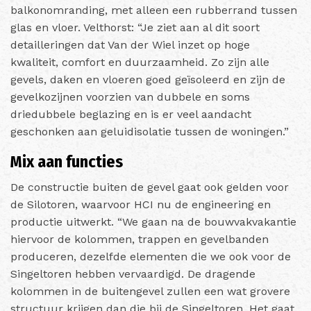
balkonomranding, met alleen een rubberrand tussen
glas en vloer. Velthorst: “Je ziet aan al dit soort
detailleringen dat Van der Wiel inzet op hoge
kwaliteit, comfort en duurzaamheid. Zo zijn alle
gevels, daken en vloeren goed geïsoleerd en zijn de
gevelkozijnen voorzien van dubbele en soms
driedubbele beglazing en is er veel aandacht
geschonken aan geluidisolatie tussen de woningen.”
Mix aan functies
De constructie buiten de gevel gaat ook gelden voor
de Silotoren, waarvoor HCI nu de engineering en
productie uitwerkt. “We gaan na de bouwvakvakantie
hiervoor de kolommen, trappen en gevelbanden
produceren, dezelfde elementen die we ook voor de
Singeltoren hebben vervaardigd. De dragende
kolommen in de buitengevel zullen een wat grovere
structuur krijgen dan die bij de Singeltoren. Het gaat