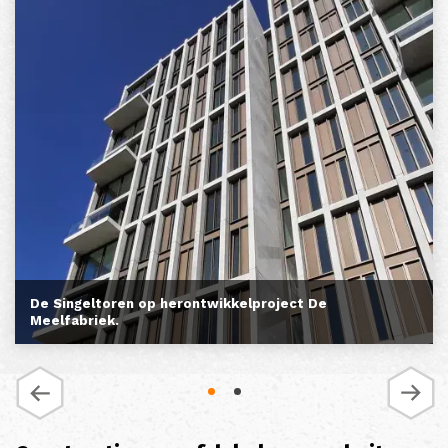
De Singeltoren op herontwikkelproject De
Meelfabriek.