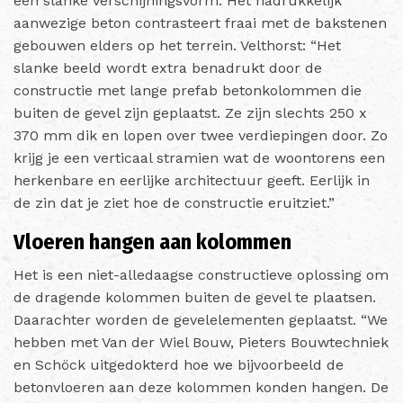
een slanke verschijningsvorm. Het nadrukkelijk
aanwezige beton contrasteert fraai met de bakstenen
gebouwen elders op het terrein. Velthorst: “Het
slanke beeld wordt extra benadrukt door de
constructie met lange prefab betonkolommen die
buiten de gevel zijn geplaatst. Ze zijn slechts 250 x
370 mm dik en lopen over twee verdiepingen door. Zo
krijg je een verticaal stramien wat de woontorens een
herkenbare en eerlijke architectuur geeft. Eerlijk in
de zin dat je ziet hoe de constructie eruitziet.”
Vloeren hangen aan kolommen
Het is een niet-alledaagse constructieve oplossing om
de dragende kolommen buiten de gevel te plaatsen.
Daarachter worden de gevelelementen geplaatst. “We
hebben met Van der Wiel Bouw, Pieters Bouwtechniek
en Schöck uitgedokterd hoe we bijvoorbeeld de
betonvloeren aan deze kolommen konden hangen. De