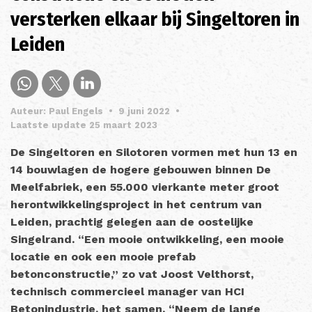
versterken elkaar bij Singeltoren in
Leiden
Auteur: Paul Engels
•
9 juni 2022
•
Laatste update 25 maart 2023
De Singeltoren en Silotoren vormen met hun 13 en
14 bouwlagen de hogere gebouwen binnen De
Meelfabriek, een 55.000 vierkante meter groot
herontwikkelingsproject in het centrum van
Leiden, prachtig gelegen aan de oostelijke
Singelrand. “Een mooie ontwikkeling, een mooie
locatie en ook een mooie prefab
betonconstructie,” zo vat Joost Velthorst,
technisch commercieel manager van HCI
Betonindustrie, het samen. “Neem de lange