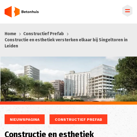
Overslaan
Home
Constructief Prefab
en
Constructie en esthetiek versterken elkaar bij Singeltoren in
naar
Leiden
de
inhoud
gaan
NIEUWSPAGINA
CONSTRUCTIEF PREFAB
Constructie en esthetiek