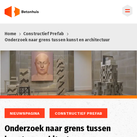
Overslaan
Home
Constructief Prefab
en
Onderzoek naar grens tussen kunst en architectuur
naar
de
inhoud
gaan
NIEUWSPAGINA
CONSTRUCTIEF PREFAB
Onderzoek naar grens tussen