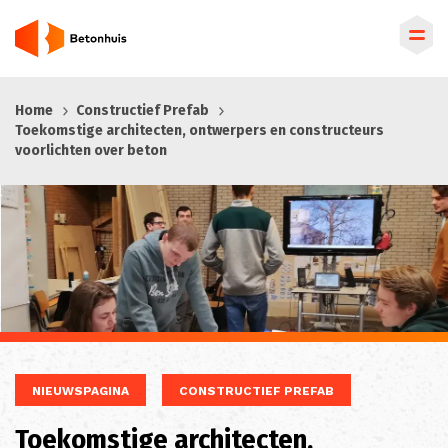
Overslaan
Home
Constructief Prefab
en
Toekomstige architecten, ontwerpers en constructeurs
naar
voorlichten over beton
de
inhoud
gaan
NIEUWSPAGINA
CONSTRUCTIEF PREFAB
Toekomstige architecten,