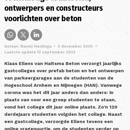
ontwerpers en constructeurs
voorlichten over beton
Auteur: Naomi Heidinga
•
3 december 2020
•
Laatste update 13 september 2022
Klaas Ellens van Haitsma Beton verzorgt jaarlijks
gastcolleges over prefab beton
en het ontwerpen
van parkeergarages aan de studenten van de
Hogeschool Arnhem en Nijmegen (HAN). Vanwege
corona was het dit jaar anders dan anders: in
plaats van voor een groep studenten te staan,
vond het college dit jaar online plaats. Zo’n 120
derdejaars studenten volgden het college. Naast
een gastcollege, verzorgde Ellens tevens een
online vragenuurtje, om de studenten verder op