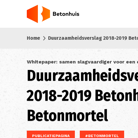
Overslaan
en
naar
de
inhoud
Home
Duurzaamheidsverslag 2018-2019 Bet
gaan
Whitepaper: samen slagvaardiger voor een
Duurzaamheidsve
2018-2019 Beton
Betonmortel
PUBLICATIEPAGINA
#BETONMORTEL