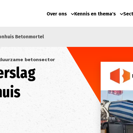
Over ons
Kennis en thema's
Sec
onhuis Betonmortel
 duurzame betonsector
rslag
huis