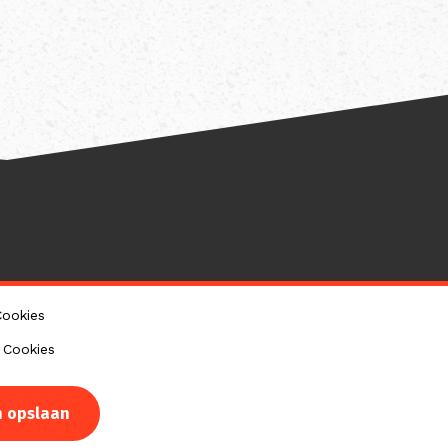
Cookies
 Cookies
Intrekken
n opslaan
toestemming