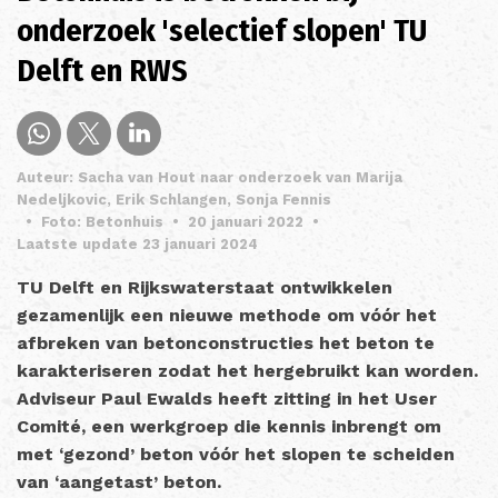
onderzoek 'selectief slopen' TU
Delft en RWS
Auteur: Sacha van Hout naar onderzoek van Marija
Nedeljkovic, Erik Schlangen, Sonja Fennis
•
Foto: Betonhuis
•
20 januari 2022
•
Laatste update 23 januari 2024
TU Delft en Rijkswaterstaat ontwikkelen
gezamenlijk een nieuwe methode om vóór het
afbreken van betonconstructies het beton te
karakteriseren zodat het hergebruikt kan worden.
Adviseur Paul Ewalds heeft zitting in het User
Comité, een werkgroep die kennis inbrengt om
met ‘gezond’ beton vóór het slopen te scheiden
van ‘aangetast’ beton.