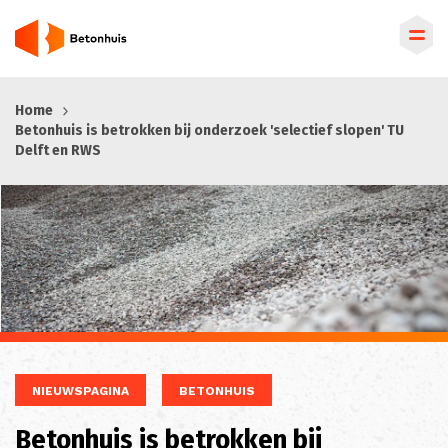
Overslaan
Home
en
Betonhuis is betrokken bij onderzoek 'selectief slopen' TU
naar
Delft en RWS
de
inhoud
gaan
NIEUWSPAGINA
BETONHUIS
Betonhuis is betrokken bij