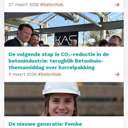
27 maart 2026
#betonhuis
De volgende stap in CO₂-reductie in de
betonindustrie: terugblik Betonhuis-
themamiddag over korrelpakking
5 maart 2026
#betonhuis
De nieuwe generatie: Femke