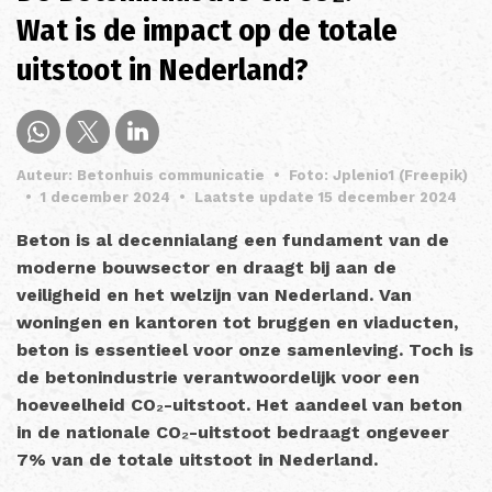
Wat is de impact op de totale
uitstoot in Nederland?
Auteur: Betonhuis communicatie
•
Foto: Jplenio1 (Freepik)
•
1 december 2024
•
Laatste update 15 december 2024
Beton is al decennialang een fundament van de
moderne bouwsector en draagt bij aan de
veiligheid en het welzijn van Nederland. Van
woningen en kantoren tot bruggen en viaducten,
beton is essentieel voor onze samenleving. Toch is
de betonindustrie verantwoordelijk voor een
hoeveelheid CO₂-uitstoot. Het aandeel van beton
in de nationale CO₂-uitstoot bedraagt ongeveer
7% van de totale uitstoot in Nederland.