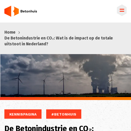
Overslaan
Home
en
De Betonindustrie en CO₂: Wat is de impact op de totale
naar
uitstoot in Nederland?
de
inhoud
gaan
KENNISPAGINA
#BETONHUIS
De Betonindustrie en CO₂: