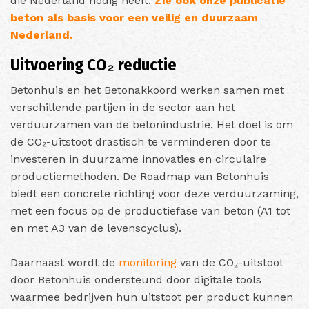
die Nederland nodig heeft.
Zie ook onze publicatie
beton als basis voor een veilig en duurzaam
Nederland.
Uitvoering CO₂ reductie
Betonhuis en het Betonakkoord werken samen met
verschillende partijen in de sector aan het
verduurzamen van de betonindustrie. Het doel is om
de CO₂-uitstoot drastisch te verminderen door te
investeren in duurzame innovaties en circulaire
productiemethoden. De Roadmap van Betonhuis
biedt een concrete richting voor deze verduurzaming,
met een focus op de productiefase van beton (A1 tot
en met A3 van de levenscyclus).
Daarnaast wordt de
monitoring
van de CO₂-uitstoot
door Betonhuis ondersteund door digitale tools
waarmee bedrijven hun uitstoot per product kunnen