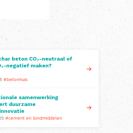
char beton CO₂-neutraal of
O₂-negatief maken?
5
#betonhuis
tionale samenwerking
ert duurzame
innovatie
25
#cement en bindmiddelen