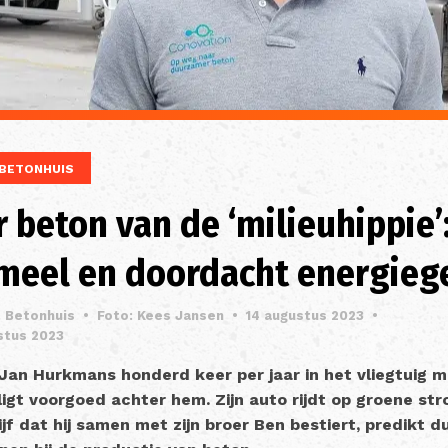
BETONHUIS
beton van de ‘milieuhippie’
meel en doordacht energieg
. Betonhuis
•
Foto: Kees Jansen
•
14 augustus 2023
•
stus 2023
 Jan Hurkmans honderd keer per jaar in het vliegtuig 
ligt voorgoed achter hem. Zijn auto rijdt op groene stro
ijf dat hij samen met zijn broer Ben bestiert, predikt