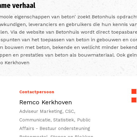
ame verhaal
mooie eigenschappen van beton' zoekt Betonhuis opdracht
wkundigen, leveranciers en gebruikers die hun kennis v
len. Via de website van Betonhuis wordt direct toepasbar
spunten van het toepassen van beton in gebouwen en cons
m bouwen met beton, bekende en wellicht minder beken
pen en prestaties van beton als bouwmateriaal. Ook geï
o Kerkhoven
Contactpersoon
Remco Kerkhoven
Adviseur Marketing, CSC,
Communicatie, Statistiek, Public
Affairs - Bestuur ondersteuning
Betonmortel, Stenen en Blokken