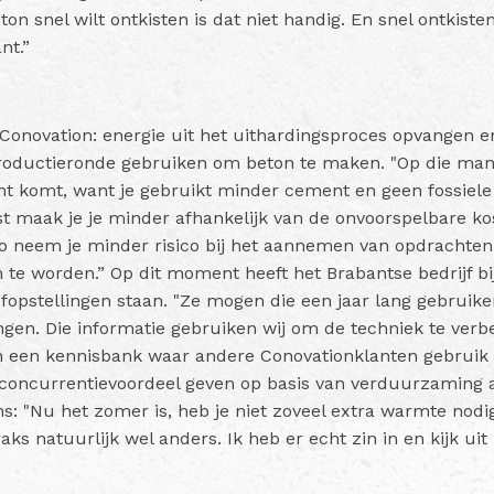
eton snel wilt ontkisten is dat niet handig. En snel ontkiste
nt.”
n
 Conovation: energie uit het uithardingsproces opvangen e
productieronde gebruiken om beton te maken. "Op die mani
ht komt, want je gebruikt minder cement en geen fossiele
 maak je je minder afhankelijk van de onvoorspelbare kos
o neem je minder risico bij het aannemen van opdrachten d
te worden.” Op dit moment heeft het Brabantse bedrijf b
opstellingen staan. "Ze mogen die een jaar lang gebruiken
gen. Die informatie gebruiken wij om de techniek te verbe
n een kennisbank waar andere Conovationklanten gebrui
 concurrentievoordeel geven op basis van verduurzaming a
ns: "Nu het zomer is, heb je niet zoveel extra warmte nod
raks natuurlijk wel anders. Ik heb er echt zin in en kijk ui