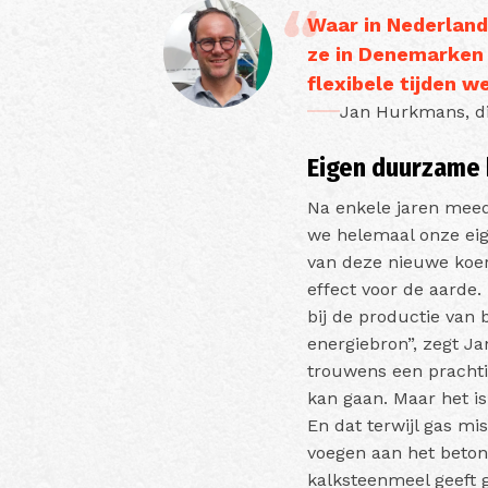
Waar in Nederland
ze in Denemarken 
flexibele tijden 
Jan Hurkmans, di
Eigen duurzame
Na enkele jaren meed
we helemaal onze eig
van deze nieuwe koers
effect voor de aarde
bij de productie van 
energiebron”, zegt Ja
trouwens een prachti
kan gaan. Maar het is
En dat terwijl gas mi
voegen aan het betonm
kalksteenmeel geeft 