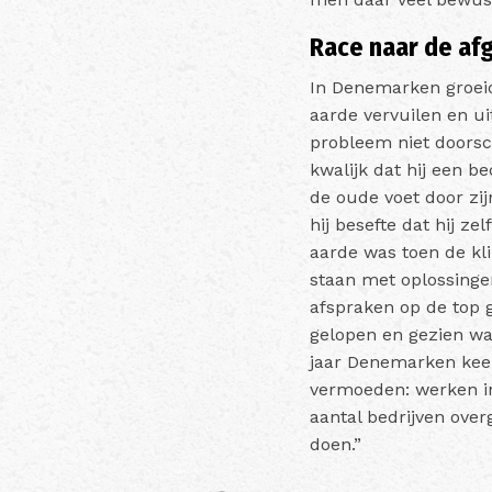
Race naar de af
In Denemarken groeid
aarde vervuilen en ui
probleem niet doorsc
kwalijk dat hij een b
de oude voet door zij
hij besefte dat hij z
aarde was toen de kli
staan met oplossinge
afspraken op de top 
gelopen en gezien wa
jaar Denemarken keer
vermoeden: werken in 
aantal bedrijven over
doen.”