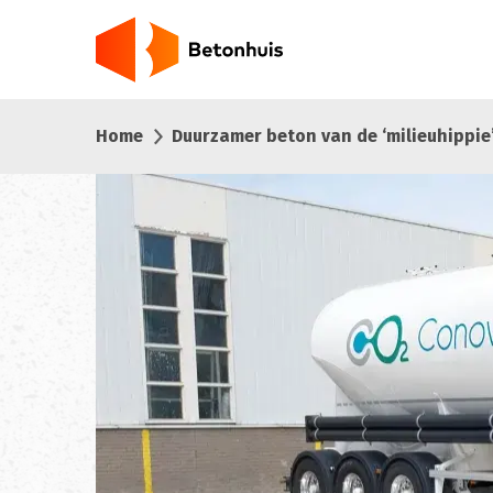
Overslaan
en
naar
de
inhoud
Home
Duurzamer beton van de ‘milieuhippi
gaan