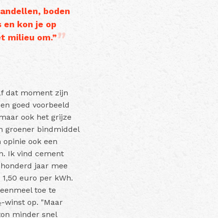
kandellen, boden
 en kon je op
et milieu om.”
af dat moment zijn
een goed voorbeeld
maar ook het grijze
en groener bindmiddel
n opinie ook een
n. Ik vind cement
k honderd jaar mee
e 1,50 euro per kWh.
teenmeel toe te
₂-winst op. "Maar
ton minder snel