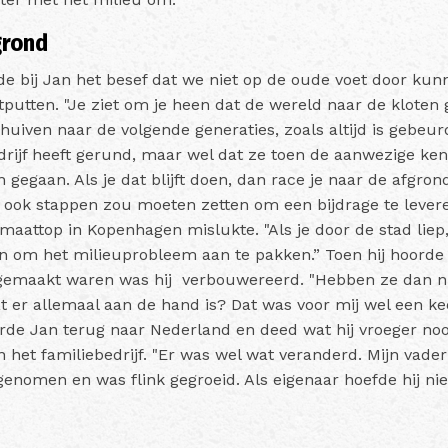
grond
e bij Jan het besef dat we niet op de oude voet door ku
tputten. "Je ziet om je heen dat de wereld naar de kloten
huiven naar de volgende generaties, zoals altijd is gebeu
edrijf heeft gerund, maar wel dat ze toen de aanwezige ke
n gegaan. Als je dat blijft doen, dan race je naar de afgr
elf ook stappen zou moeten zetten om een bijdrage te leve
maattop in Kopenhagen mislukte. "Als je door de stad liep,
n om het milieuprobleem aan te pakken.” Toen hij hoorde 
gemaakt waren was hij verbouwereerd. "Hebben ze dan ni
t er allemaal aan de hand is? Dat was voor mij wel een k
de Jan terug naar Nederland en deed wat hij vroeger no
het familiebedrijf. "Er was wel wat veranderd. Mijn vader 
genomen en was flink gegroeid. Als eigenaar hoefde hij nie