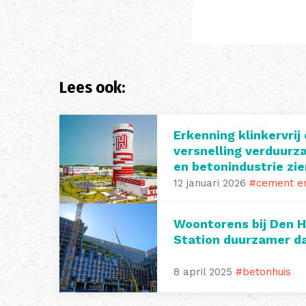
Lees ook:
Erkenning klinkervrij
versnelling verduur
en betonindustrie zie
12 januari 2026
#cement en
Woontorens bij Den 
Station duurzamer d
8 april 2025
#betonhuis