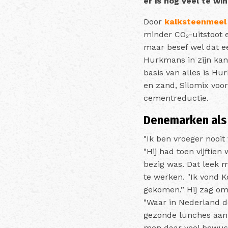
er is nog veel te wi
Door
kalksteenmeel
minder CO₂-uitstoot e
maar besef wel dat 
Hurkmans in zijn kan
basis van alles is Hu
en zand, Silomix voo
cementreductie.
Denemarken als
"Ik ben vroeger nooit
"Hij had toen vijftien
bezig was. Dat leek m
te werken. "Ik vond K
gekomen.” Hij zag om
"Waar in Nederland d
gezonde lunches aan.
men daar veel bewust