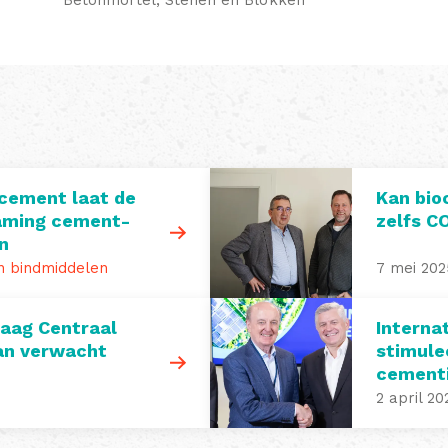
 cement laat de
Kan bio
zaming cement-
zelfs C
n
 bindmiddelen
7 mei 202
Haag Centraal
Interna
an verwacht
stimule
cement
2 april 20