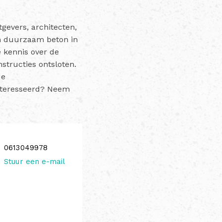
gevers, architecten,
an duurzaam beton in
e kennis over de
tructies ontsloten.
de
nteresseerd? Neem
0613049978
Stuur een e-mail