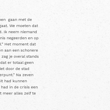
nnen gaan met de
 gaat. We moeten dat
rd. Ik neem niemand
nnis negeerden en op
ond.” Het moment dat
ren aan een schonere
 zag je overal stands
dat er totaal geen
et door de stad
eerpunt.” Na zeven
oit had kunnen
had in de crisis een
t meer alles zelf te