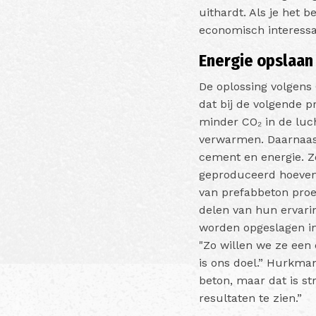
uithardt. Als je het b
economisch interessa
Energie opslaa
De oplossing volgens
dat bij de volgende 
minder CO₂ in de luc
verwarmen. Daarnaast
cement en energie. Z
geproduceerd hoeven 
van prefabbeton proef
delen van hun ervarin
worden opgeslagen i
"Zo willen we ze een
is ons doel.” Hurkma
beton, maar dat is st
resultaten te zien.”