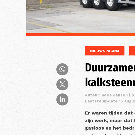
NIEUWSPAGINA
Duurzamer 
kalksteen
Auteur: Kees Jansen i.o
Laatste update 15 augu
Er waren tijden dat
zijn werk, maar dat 
gasloos en het bedr