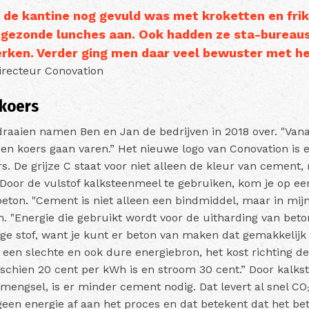
 de kantine nog gevuld was met kroketten en fri
gezonde lunches aan. Ook hadden ze sta-bureaus
werken. Verder ging men daar veel bewuster met h
recteur Conovation
 koers
raaien namen Ben en Jan de bedrijven in 2018 over. "Van
en koers gaan varen.” Het nieuwe logo van Conovation is 
. De grijze C staat voor niet alleen de kleur van cement, 
. Door de vulstof kalksteenmeel te gebruiken, kom je op e
beton. "Cement is niet alleen een bindmiddel, maar in mij
n. "Energie die gebruikt wordt voor de uitharding van beto
ge stof, want je kunt er beton van maken dat gemakkelij
 een slechte en ook dure energiebron, het kost richting d
sschien 20 cent per kWh is en stroom 30 cent.” Door kalks
engsel, is er minder cement nodig. Dat levert al snel CO
geen energie af aan het proces en dat betekent dat het be