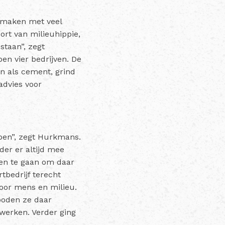
 maken met veel
ort van milieuhippie,
taan”, zegt
n vier bedrijven. De
en als cement, grind
advies voor
ppen”, zegt Hurkmans.
ader er altijd mee
rken te gaan om daar
tbedrijf terecht
oor mens en milieu.
boden ze daar
werken. Verder ging