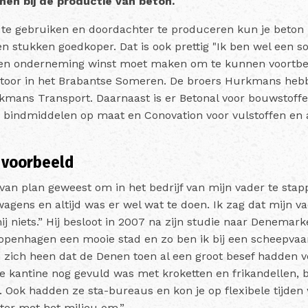
nnen bij de productie van beton.
te gebruiken en doordachter te produceren kun je beton
n stukken goedkoper. Dat is ook prettig "Ik ben wel een so
een onderneming winst moet maken om te kunnen voortbes
toor in het Brabantse Someren. De broers Hurkmans hebbe
rkmans Transport. Daarnaast is er Betonal voor bouwstoff
r bindmiddelen op maat en Conovation voor vulstoffen en 
 voorbeeld
 van plan geweest om in het bedrijf van mijn vader te sta
 wagens en altijd was er wel wat te doen. Ik zag dat mijn v
ij niets.” Hij besloot in 2007 na zijn studie naar Denema
openhagen een mooie stad en zo ben ik bij een scheepvaar
 zich heen dat de Denen toen al een groot besef hadden v
e kantine nog gevuld was met kroketten en frikandellen, 
 Ook hadden ze sta-bureaus en kon je op flexibele tijden 
er met het milieu om.”