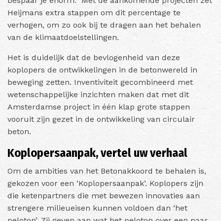
bespaar je enorm.” Met de aankomende projecten zet
Heijmans extra stappen om dit percentage te
verhogen, om zo ook bij te dragen aan het behalen
van de klimaatdoelstellingen.
Het is duidelijk dat de bevlogenheid van deze
koplopers de ontwikkelingen in de betonwereld in
beweging zetten. Inventiviteit gecombineerd met
wetenschappelijke inzichten maken dat met dit
Amsterdamse project in één klap grote stappen
vooruit zijn gezet in de ontwikkeling van circulair
beton.
Koplopersaanpak, vertel uw verhaal
Om de ambities van het Betonakkoord te behalen is,
gekozen voor een ‘Koplopersaanpak’. Koplopers zijn
die ketenpartners die met bewezen innovaties aan
strengere milieueisen kunnen voldoen dan ‘het
peloton’. Zij geven aan wat het peloton over een paar