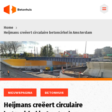
Overslaan
Home
en
Heijmans creëert circulaire betoncirkel in Amsterdam
naar
de
inhoud
gaan
NIEUWSPAGINA
BETONHUIS
Heijmans creëert circulaire