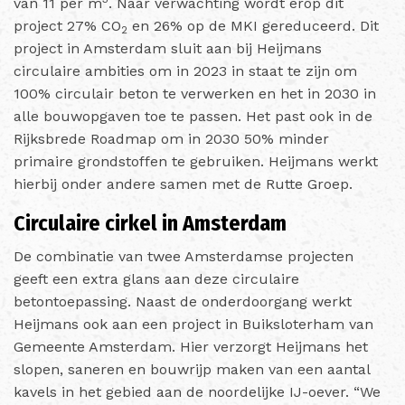
van 11 per m
. Naar verwachting wordt erop dit
project 27% CO
en 26% op de MKI gereduceerd. Dit
2
project in Amsterdam sluit aan bij Heijmans
circulaire ambities om in 2023 in staat te zijn om
100% circulair beton te verwerken en het in 2030 in
alle bouwopgaven toe te passen. Het past ook in de
Rijksbrede Roadmap om in 2030 50% minder
primaire grondstoffen te gebruiken. Heijmans werkt
hierbij onder andere samen met de Rutte Groep.
Circulaire cirkel in Amsterdam
De combinatie van twee Amsterdamse projecten
geeft een extra glans aan deze circulaire
betontoepassing. Naast de onderdoorgang werkt
Heijmans ook aan een project in Buiksloterham van
Gemeente Amsterdam. Hier verzorgt Heijmans het
slopen, saneren en bouwrijp maken van een aantal
kavels in het gebied aan de noordelijke IJ-oever. “We