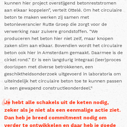
kunnen hier project overstijgend betonreststromen
aan elkaar koppelen”, vertelt Ottelé. Om het circulaire
beton te maken werken zij samen met
betonleverancier Rutte Groep die zorgt voor de
verwerking naar zuivere grondstoffen. “We
produceren het beton hier niet zelf, maar knopen
zaken slim aan elkaar. Bovendien wordt het circulaire
beton ook hier in Amsterdam gemaakt. Daarmee is de
cirkel rond.” Er is een langdurig integraal (leer)proces
doorlopen met diverse betrokkenen, een
geschiktheidsonderzoek uitgevoerd in laboratoria om
uiteindelijk het circulaire beton toe te kunnen passen
in een gewapend constructieonderdeel.“
Je hebt alle schakels uit de keten nodig,
zeker als je niet als een eenmalige actie ziet.
Dan heb je breed commitment nodig om
verder te ontwikkelen en daar heb je goede