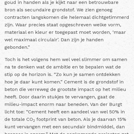
goud in handen als je kijkt naar een betrouwbare
bron als secundaire grondstof. We zien genoeg
contracten langskomen die helemaal dichtgetimmerd
zijn. Waar precies staat opgeschreven welke vorm,
materiaal en kleur er toegepast moet worden, ‘maar
wel maximaal circulair’. Dan zijn je handen
gebonden.”
Toch is het volgens hem wel veel slimmer om samen
na te denken wat de ambitie en te bepalen wat de
stip op de horizon is. “Zo kun je samen ontdekken
hoe je daar kunt komen.” Cement is de grondstof in
beton die verreweg de grootste impact op het milieu
heeft. Door daarin stukjes te vervangen, gaat de
milieu-impact enorm naar beneden. Van der Burgt
licht toe: “Cement heeft een aandeel van wel 50% in
de totale CO
footprint van beton. Als je daarvan 15%
2
kunt vervangen met een secundair bindmiddel, dan