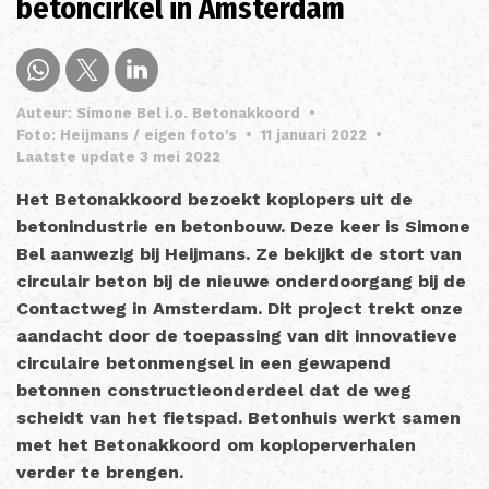
betoncirkel in Amsterdam
Auteur: Simone Bel i.o. Betonakkoord
•
Foto: Heijmans / eigen foto's
•
11 januari 2022
•
Laatste update 3 mei 2022
Het Betonakkoord bezoekt koplopers uit de
betonindustrie en betonbouw. Deze keer is Simone
Bel aanwezig bij Heijmans. Ze bekijkt de stort van
circulair beton bij de nieuwe onderdoorgang bij de
Contactweg in Amsterdam. Dit project trekt onze
aandacht door de toepassing van dit innovatieve
circulaire betonmengsel in een gewapend
betonnen constructieonderdeel dat de weg
scheidt van het fietspad. Betonhuis werkt samen
met het Betonakkoord om koploperverhalen
verder te brengen.