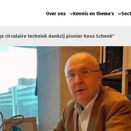
Over ons
Kennis en thema's
Sec
e circulaire techniek dankzij pionier Koos Schenk"