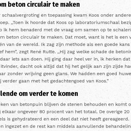
om beton circulair te maken
ar schaalvergroting en toepassing kwam Koos onder andere
roep. ,,Toen ik hoorde dat Koos op laboratoriumschaal bez
b ik hem benaderd met de vraag om samen op te schalen”, 
om beton circulair te maken. Dat moet, want is het is een
ën van de wereld. Ik zag zijn methode als een goede kans
eef hem”, zegt René Rutte. ,,Hij zag welke schade de beton
aar iets aan doen. Hij ging daar heel ver in, ik herken dat
vinder, dacht ook altijd dat hij het gelijk aan zijn zijde h
maar zonder wrijving geen glans. We hadden een goed huwel
t zij verder gaan met het gedachtengoed van Koos.”
llende om verder te komen
breken van betonpuin blijven de stenen behouden en komt 
ij elkaar ongeveer 80 procent van het totaal. De overige 20
ls is gehydrateerd en een deel dat niet heeft gereageerd
en ingezet en de rest kan middels aanvullende behandelin