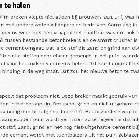
n te halen
slim breken klopte niet alleen bij Brouwers aan. ,,Hij was 
en met andere wetenschappers en bedrijven. Soms zag ik 
 opeens weer met een vraag of het haalbaar was om ook c
hil tussen bestaande betonbrekers en de smart crusher i
e cement omgaat. Dat is de stof die zand en grind aan elk
zitten alle stoffen door elkaar gemengd in het puin, waardo
tof voor het maken van nieuw beton. Dat komt doordat h
e binding in de weg staat. Dat zou het nieuwe beton te z
 speelt dat probleem niet. Deze breker maakt gebruik va
offen in het betonpuin. Om zand, grind en niet-uitgehard 
ruk nodig dan bij uitgehard cement. Het bijzondere van de
aangeboden puin wordt vermalen zo te regelen is dat all
t stof, Zand, grind en het nog niet-uitgeharde cement blij
rde cement wordt met luchtblazers uit het puin geblaze