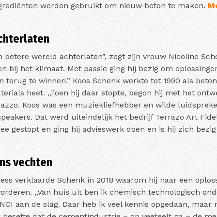
grediënten worden gebruikt om nieuw beton te maken.
Me
chterlaten
n betere wereld achterlaten”, zegt zijn vrouw Nicoline Sc
n bij het klimaat. Met passie ging hij bezig om oplossin
n terug te winnen.”
Koos Schenk werkte tot 1990 als beton
erials heet. ,,Toen hij daar stopte, begon hij met het on
razzo. Koos was een muziekliefhebber en wilde luidsprek
eakers. Dat werd uiteindelijk het bedrijf Terrazo Art Fide
ee gestopt en ging hij advieswerk doen en is hij zich bez
ns vechten
ess verklaarde Schenk in 2018 waarom hij naar een oplos
rderen. ,,Van huis uit ben ik chemisch technologisch onde
NCI aan de slag. Daar heb ik veel kennis opgedaan, maar m
ik besefte dat de cementindustrie – op veeteelt na – de m