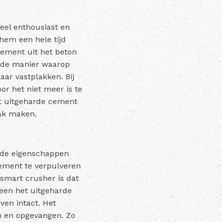
heel enthousiast en
hem een hele tijd
ement uit het beton
s de manier waarop
aar vastplakken. Bij
or het niet meer is te
et uitgeharde cement
wak maken.
n de eigenschappen
cement te verpulveren
 smart crusher is dat
een het uitgeharde
ven intact. Het
n en opgevangen. Zo