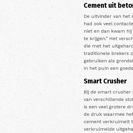
Cement uit beto
De uitvinder van het 
had ook veel contact
niet en dan kwam hij
te krijgen.”
Het versc
die met het uitgehard
traditionele brekers 
gebruiken als gronds
in het puin een goed
Smart Crusher
Bij de smart crusher
van verschillende st
is een veel grotere d
de druk waarmee het 
cement verkruimelt to
verkruimelde uitgeha