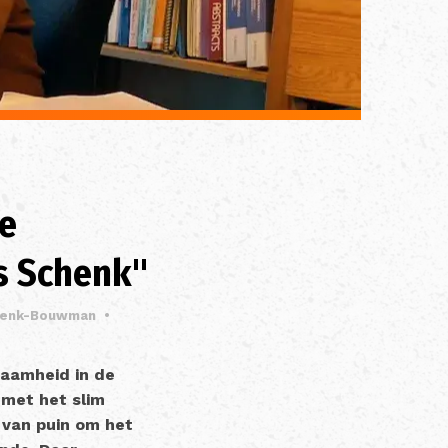
ge
os Schenk"
Schenk-Bouwman
•
zaamheid in de
 met het slim
 van puin om het