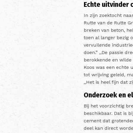
Echte uitvinder 
In zijn zoektocht na
Rutte van de Rutte G
breken van beton, he
toen al langer bezig 
vervuilende industrie
doen.”
,,De passie dr
berokkende en wilde d
Koos was een echte uit
tot wrijving geleid, 
,,Het is heel fijn da
Onderzoek en e
Bij het voorzichtig 
beschikbaar. Dat is b
cement dat grotendee
deel kan direct word