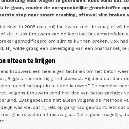
s onderlaag voor wegen te gebruiken. Koos vond dat z
rk te gaan, zouden de oorspronkelijke grondstoffen 
erste stap naar smart crushing, oftewel slim breken 
 dat Koos in 2008 naar mij toe kwam met de vraag of wij h
of. dr. ir. Jos Brouwers van de leerstoel Bouwmaterialen
n breker gemodificeerd om slim te kunnen breken. Ook had 
. Hij wilde graag een bevestiging van een onafhankelijke p
on uiteen te krijgen
ens Brouwers een heel eigen techniek om het beton weer u
d. ,,Biggels noemde hij grind steevast. Hij deed dat door
 kaken op het betonpuin te laten kauwen.” De machine no
her.
Volgens Brouwers vond het idee van beton zachtjes ver
ederland. ,,Dat gebeurde niet alleen volgens de methode v
elijk was wel dat hij iets op gang had gebracht. Iets dat 
t met glas recyclen tot nieuw glas. Dat is goed mogelijk,
?”