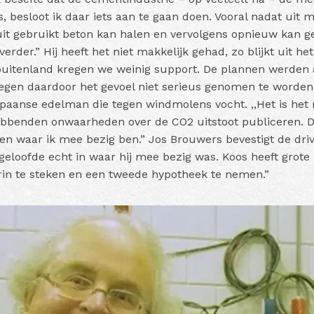
is, besloot ik daar iets aan te gaan doen. Vooral nadat uit
uit gebruikt beton kan halen en vervolgens opnieuw kan ge
 verder.”
Hij heeft het niet makkelijk gehad, zo blijkt uit het
buitenland kregen we weinig support. De plannen werden a
egen daardoor het gevoel niet serieus genomen te worden
Spaanse edelman die tegen windmolens vocht. ,,Het is het
ebbenden onwaarheden over de CO2 uitstoot publiceren. 
en waar ik mee bezig ben.”
Jos Brouwers bevestigt de driv
eloofde echt in waar hij mee bezig was. Koos heeft grote 
erin te steken en een tweede hypotheek te nemen.”