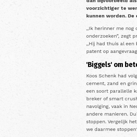
dan bijvoorbeeld al
voorzichtiger te we
kunnen worden. De e
,,Ik herinner me nog
onderzoeken”, zegt pr
,,Hij had thuis al ee
patent op aangevraagd
'Biggels' om bet
Koos Schenk had volg
cement, zand en grin
een soort parallelle
breker of smart crus
navolging, vaak in N
andere manieren. Duid
stoppen. Vergelijk he
we daarmee stoppen