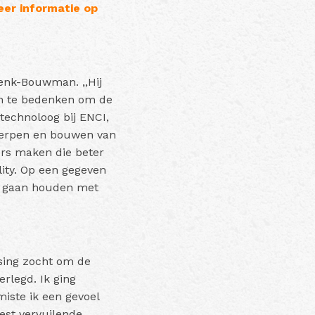
er informatie op
henk-Bouwman. ,,Hij
gen te bedenken om de
technoloog bij ENCI,
twerpen en bouwen van
ers maken die beter
lity. Op een gegeven
ig gaan houden met
sing zocht om de
rlegd. Ik ging
iste ik een gevoel
eest vervuilende