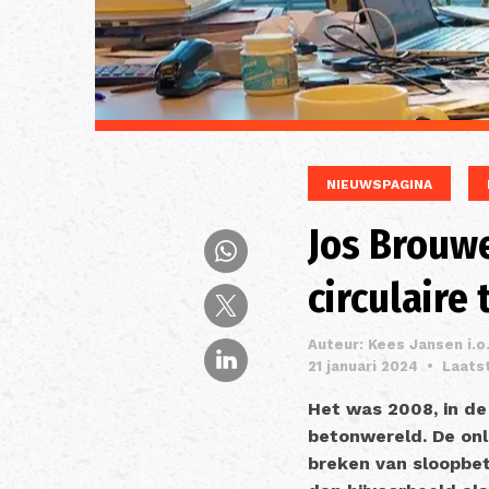
NIEUWSPAGINA
Jos Brouw
circulaire
Auteur: Kees Jansen i.o
21 januari 2024
•
Laats
Het was 2008, in de
betonwereld. De onl
breken van sloopbet