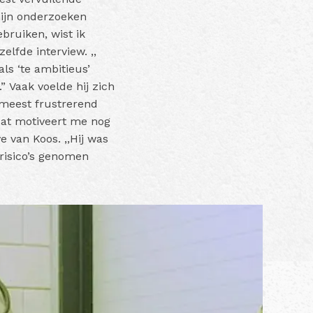
 mijn onderzoeken
bruiken, wist ik
zelfde interview. ,,
ls ‘te ambitieus’
.”
Vaak voelde hij zich
 meest frustrerend
Dat motiveert me nog
e van Koos. ,,Hij was
risico’s genomen