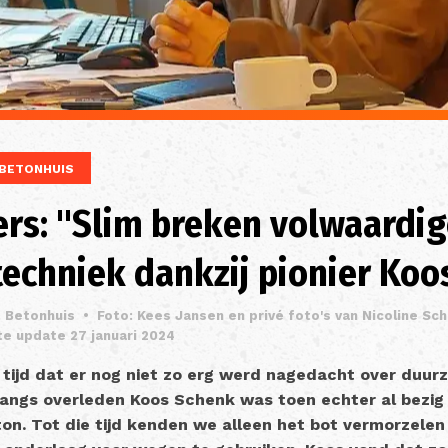
BETONHUIS
ers: "Slim breken volwaardi
 techniek dankzij pionier Ko
. Betonhuis
•
Foto: Kees Jansen en privé foto's van Nicoline 
te update 27 januari 2024
 tijd dat er nog niet zo erg werd nagedacht over duur
angs overleden Koos Schenk was toen echter al bezig
on. Tot die tijd kenden we alleen het bot vermorzelen