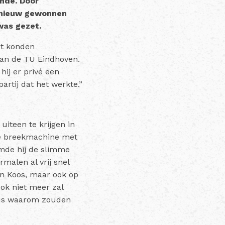
onde. Door
opnieuw gewonnen
was gezet.
et konden
 aan de TU Eindhoven.
hij er privé een
artij dat het werkte.”
iteen te krijgen in
 de breekmachine met
emde hij de slimme
malen al vrij snel
an Koos, maar ook op
ook niet meer zal
 dus waarom zouden