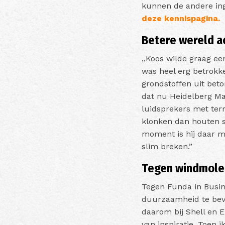
kunnen de andere in
deze kennispagina.
Betere wereld a
,,Koos wilde graag ee
was heel erg betrokke
grondstoffen uit beto
dat nu Heidelberg Mat
luidsprekers met ter
klonken dan houten sp
moment is hij daar m
slim breken.”
Tegen windmole
Tegen Funda in Busin
duurzaamheid te bevo
daarom bij Shell en E
van inspiratie. Toen 