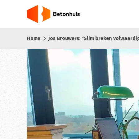
Overslaan
en
naar
de
inhoud
Home
Jos Brouwers: "Slim breken volwaardig
gaan