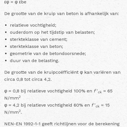
εφ = φ εbe
De grootte van de kruip van beton is afhankelijk van:
relatieve vochtigheid;
ouderdom op het tijdstip van belasten;
sterkte­klasse van cement;
sterkteklasse van beton;
geometrie van de betondoorsnede;
duur van de belasting.
De grootte van de kruipcoëfficiënt φ kan variëren van
circa 0,8 tot circa 4,2.
φ = 0,8 bij relatieve vochtigheid 100% en
f
'
= 65
ck
2
N/mm
φ = 4,2 bij relatieve vochtigheid 60% en
f
'
= 15
ck
2
N/mm
.
NEN-EN 1992-1-1 geeft richtlijnen voor de berekening