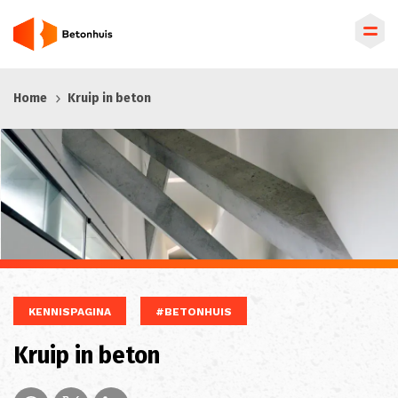
Overslaan
Home
Kruip in beton
en
naar
de
inhoud
gaan
KENNISPAGINA
#BETONHUIS
Kruip in beton