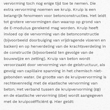
vervorming toch nog enige tijd toe te nemen. Die
extra vervorming noemen we kruip. Kruip is een
belangrijk fenomeen voor betonconstructies. Het leidt
tot grotere vervor­mingen dan waarop op grond van
de E-modulus gerekend mag worden. Kruip heeft
invloed op de vervorming van de betonconstructie
(bijvoorbeeld doorbuiging van vrijdragende vloeren en
balken) en op herverdeling van de krachtsverdeling in
de constructie (bijvoorbeeld ten gevolge van de
bouwwijze en zetting). Kruip van beton wordt
veroorzaakt door vervorming van de gelstructuur, als
gevolg van capillaire spanning in het chemisch niet-
gebonden water. De grootte van de kruipvervorming is
rechtevenredig met de elastische vervorming van
beton. Het verband tussen de kruipvervorming (εφ)
en de elastische vervorming (εbe) wordt aangegeven
met de kruipcoëfficiënt φ. Hier geldt: