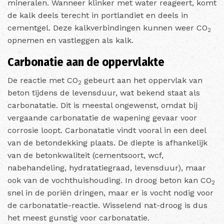
mineralen. Wanneer klinker met water reageert, komt
de kalk deels terecht in portlandiet en deels in
cementgel. Deze kalkverbindingen kunnen weer CO
2
opnemen en vastleggen als kalk.
Carbonatie aan de oppervlakte
De reactie met CO
gebeurt aan het oppervlak van
2
beton tijdens de levensduur, wat bekend staat als
carbonatatie. Dit is meestal ongewenst, omdat bij
vergaande carbonatatie de wapening gevaar voor
corrosie loopt. Carbonatatie vindt vooral in een deel
van de betondekking plaats. De diepte is afhankelijk
van de betonkwaliteit (cementsoort, wcf,
nabehandeling, hydratatiegraad, levensduur), maar
ook van de vochthuishouding. In droog beton kan CO
2
snel in de poriën dringen, maar er is vocht nodig voor
de carbonatatie-reactie. Wisselend nat-droog is dus
het meest gunstig voor carbonatatie.