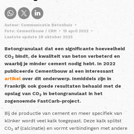
Auteur: Communicatie Betonhuis
•
Foto: Cementbouw / CRH
•
15 april 2022
•
Laatste update 28 oktober 2025
Betongranulaat dat een significante hoeveelheid
CO
bindt, de kwaliteit van beton verbeterd en
2
waarbij je minder cement nodig hebt. In 2022
publiceerde Cementbouw al een interessant
artikel
over dit onderwerp. Inmiddels zijn in
Frankrijk ook goede resultaten behaald met de
opslag van CO
in betongranulaat in het
2
zogenoemde FastCarb-project.
Bij de productie van cement en meer specifiek van
klinker wordt veel kalk toegepast. Deze kalk splitst
CO
af (calcinatie) en vormt verbindingen met andere
2