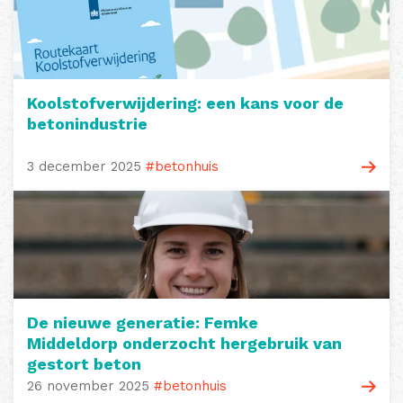
Koolstofverwijdering: een kans voor de
betonindustrie
3 december 2025
#betonhuis
De nieuwe generatie: Femke
Middeldorp onderzocht hergebruik van
gestort beton
26 november 2025
#betonhuis