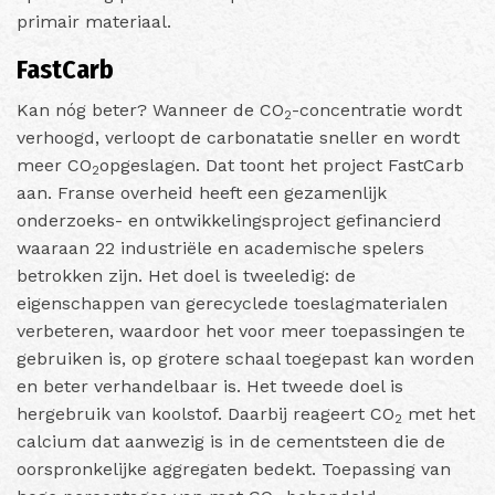
primair materiaal.
FastCarb
Kan nóg beter? Wanneer de CO
-concentratie wordt
2
verhoogd, verloopt de carbonatatie sneller en wordt
meer CO
opgeslagen. Dat toont het project FastCarb
2
aan. Franse overheid heeft een gezamenlijk
onderzoeks- en ontwikkelingsproject gefinancierd
waaraan 22 industriële en academische spelers
betrokken zijn. Het doel is tweeledig: de
eigenschappen van gerecyclede toeslagmaterialen
verbeteren, waardoor het voor meer toepassingen te
gebruiken is, op grotere schaal toegepast kan worden
en beter verhandelbaar is. Het tweede doel is
hergebruik van koolstof. Daarbij reageert CO
met het
2
calcium dat aanwezig is in de cementsteen die de
oorspronkelijke aggregaten bedekt. Toepassing van