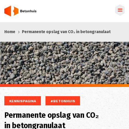
Overslaan
Home
Permanente opslag van CO₂ in betongranulaat
en
naar
de
inhoud
gaan
KENNISPAGINA
#BETONHUIS
Permanente opslag van CO₂
in betongranulaat