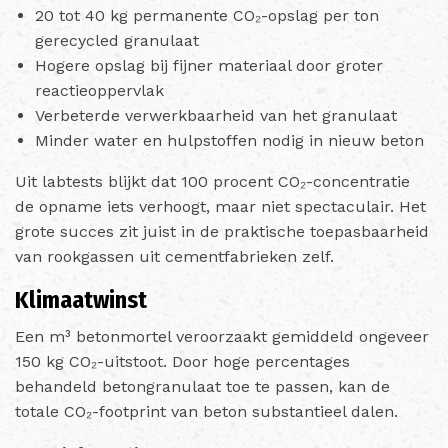
20 tot 40 kg permanente CO₂-opslag per ton
gerecycled granulaat
Hogere opslag bij fijner materiaal door groter
reactieoppervlak
Verbeterde verwerkbaarheid van het granulaat
Minder water en hulpstoffen nodig in nieuw beton
Uit labtests blijkt dat 100 procent CO₂-concentratie
de opname iets verhoogt, maar niet spectaculair. Het
grote succes zit juist in de praktische toepasbaarheid
van rookgassen uit cementfabrieken zelf.
Klimaatwinst
Een m³ betonmortel veroorzaakt gemiddeld ongeveer
150 kg CO₂-uitstoot. Door hoge percentages
behandeld betongranulaat toe te passen, kan de
totale CO₂-footprint van beton substantieel dalen.