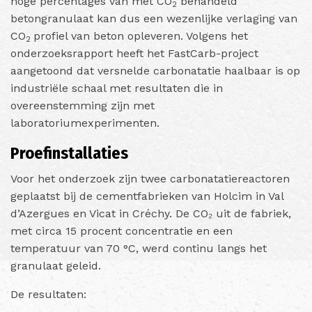
hoge percentages van met CO
behandeld
2
betongranulaat kan dus een wezenlijke verlaging van
CO
profiel van beton opleveren. Volgens het
2
onderzoeksrapport heeft het FastCarb-project
aangetoond dat versnelde carbonatatie haalbaar is op
industriële schaal met resultaten die in
overeenstemming zijn met
laboratoriumexperimenten.
Proefinstallaties
Voor het onderzoek zijn twee carbonatatiereactoren
geplaatst bij de cementfabrieken van Holcim in Val
d’Azergues en Vicat in Créchy. De CO₂ uit de fabriek,
met circa 15 procent concentratie en een
temperatuur van 70 °C, werd continu langs het
granulaat geleid.
De resultaten: