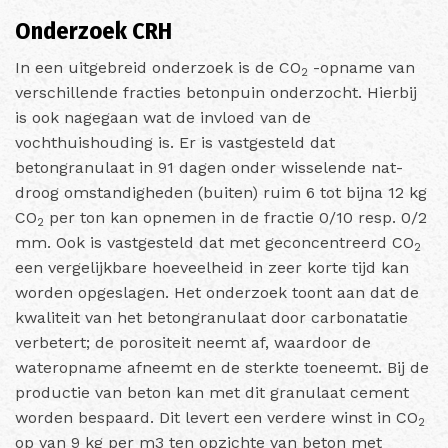
Onderzoek CRH
In een uitgebreid onderzoek is de CO
-opname van
2
verschillende fracties betonpuin onderzocht. Hierbij
is ook nagegaan wat de invloed van de
vochthuishouding is. Er is vastgesteld dat
betongranulaat in 91 dagen onder wisselende nat-
droog omstandigheden (buiten) ruim 6 tot bijna 12 kg
CO
per ton kan opnemen in de fractie 0/10 resp. 0/2
2
mm. Ook is vastgesteld dat met geconcentreerd CO
2
een vergelijkbare hoeveelheid in zeer korte tijd kan
worden opgeslagen. Het onderzoek toont aan dat de
kwaliteit van het betongranulaat door carbonatatie
verbetert; de porositeit neemt af, waardoor de
wateropname afneemt en de sterkte toeneemt. Bij de
productie van beton kan met dit granulaat cement
worden bespaard. Dit levert een verdere winst in CO
2
op van 9 kg per m3 ten opzichte van beton met