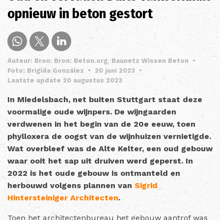
opnieuw in beton gestort
Auteur: Bron: Bron: Beton.org, Baunetz Wissen Beton
•
Foto: Brigida González
•
20 juni 2023
•
Laatste update 20 augustus 2023
In Miedelsbach, net buiten Stuttgart staat deze
voormalige oude wijnpers. De wijngaarden
verdwenen in het begin van de 20e eeuw, toen
phylloxera de oogst van de wijnhuizen vernietigde.
Wat overbleef was de Alte Kelter, een oud gebouw
waar ooit het sap uit druiven werd geperst. In
2022 is het oude gebouw is ontmanteld en
herbouwd volgens plannen van
Sigrid
Hintersteiniger Architecten
.
Toen het architectenbureau het gebouw aantrof was