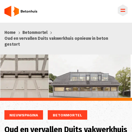
Overslaan
Home
Betonmortel
en
Oud en vervallen Duits vakwerkhuis opnieuw in beton
naar
gestort
de
inhoud
gaan
NIEUWSPAGINA
BETONMORTEL
Oud en vervallen Duits vakwerkhuis