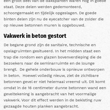
een groot deel van de dakspanten waren nog in goede
staat. Deze delen werden gedemonteerd,
schoongemaakt en tijdelijk opgeslagen. De goede
binten delen zijn nu de eyecatcher van de zolder die
op nieuwe betonnen muren is opgebouwd.
Vakwerk in beton gestort
De begane grond zijn de sanitaire, technische en
opslagruimten gesitueerd. In het midden staat een
trap die rondom een glazen bovenverdieping die de
bezoekers naar de seminarruimte en de lounge
brengt. De gehele onderbouw is opnieuw ontworpen
in beton. Hoewel volledig nieuw, ziet de zichtbare
betonnen gevel er niet helemaal vreemd uit. Dit komt
omdat in de 16 centimeter dunne betonnen wand een
geveltekening is aangebracht van het voormalige
vakwerk. Voor dit effect werden in de bekisting ruw
gezaagde houten planken aangebracht.