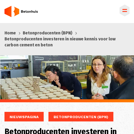
Overslaan
Home
Betonproducenten (BPN)
en
Betonproducenten investeren in nieuwe kennis voor low
naar
carbon cement en beton
de
inhoud
gaan
NIEUWSPAGINA
BETONPRODUCENTEN (BPN)
Betonproducenten investeren in