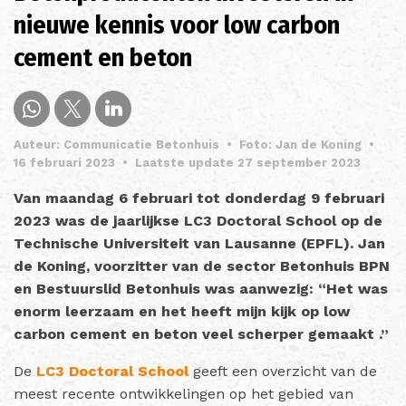
nieuwe kennis voor low carbon
cement en beton
Auteur: Communicatie Betonhuis
•
Foto: Jan de Koning
•
16 februari 2023
•
Laatste update 27 september 2023
Van maandag 6 februari tot donderdag 9 februari
2023 was de jaarlijkse LC3 Doctoral School op de
Technische Universiteit van Lausanne (EPFL). Jan
de Koning, voorzitter van de sector Betonhuis BPN
en Bestuurslid Betonhuis was aanwezig: “Het was
enorm leerzaam en het heeft mijn kijk op low
carbon cement en beton veel scherper gemaakt .”
De
LC3 Doctoral School
geeft een overzicht van de
meest recente ontwikkelingen op het gebied van