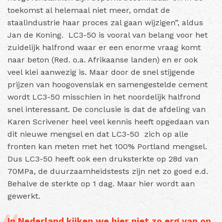
toekomst al helemaal niet meer, omdat de
staalindustrie haar proces zal gaan wijzigen”, aldus
Jan de Koning. LC3-50 is vooral van belang voor het
zuidelijk halfrond waar er een enorme vraag komt
naar beton (Red. o.a. Afrikaanse landen) en er ook
veel klei aanwezig is. Maar door de snel stijgende
prijzen van hoogovenslak en samengestelde cement
wordt LC3-50 misschien in het noordelijk halfrond
snel interessant. De conclusie is dat de afdeling van
Karen Scrivener heel veel kennis heeft opgedaan van
dit nieuwe mengsel en dat LC3-50 zich op alle
fronten kan meten met het 100% Portland mengsel.
Dus LC3-50 heeft ook een druksterkte op 28d van
70MPa, de duurzaamheidstests zijn net zo goed e.d.
Behalve de sterkte op 1 dag. Maar hier wordt aan
gewerkt.
In Nederland kijken we hier niet zo erg van op