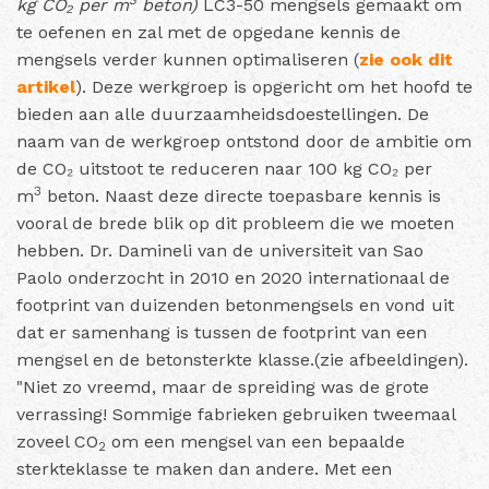
kg CO₂ per m
beton)
LC3-50 mengsels gemaakt om
te oefenen en zal met de opgedane kennis de
mengsels verder kunnen optimaliseren (
zie ook dit
artikel
). Deze werkgroep is opgericht om het hoofd te
bieden aan alle duurzaamheidsdoestellingen. De
naam van de werkgroep ontstond door de ambitie om
de CO₂ uitstoot te reduceren naar 100 kg CO₂ per
3
m
beton.
Naast deze directe toepasbare kennis is
vooral de brede blik op dit probleem die we moeten
hebben. Dr. Damineli van de universiteit van Sao
Paolo onderzocht in 2010 en 2020 internationaal de
footprint van duizenden betonmengsels en vond uit
dat er samenhang is tussen de footprint van een
mengsel en de betonsterkte klasse.(zie afbeeldingen).
"Niet zo vreemd, maar de spreiding was de grote
verrassing! Sommige fabrieken gebruiken tweemaal
zoveel CO
om een mengsel van een bepaalde
2
sterkteklasse te maken dan andere. Met een