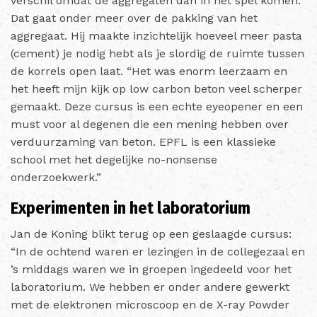
verschil omdat de aggregaten dan in het spel komen.
Dat gaat onder meer over de pakking van het
aggregaat. Hij maakte inzichtelijk hoeveel meer pasta
(cement) je nodig hebt als je slordig de ruimte tussen
de korrels open laat. “Het was enorm leerzaam en
het heeft mijn kijk op low carbon beton veel scherper
gemaakt. Deze cursus is een echte eyeopener en een
must voor al degenen die een mening hebben over
verduurzaming van beton. EPFL is een klassieke
school met het degelijke no-nonsense
onderzoekwerk.”
Experimenten in het laboratorium
Jan de Koning blikt terug op een geslaagde cursus:
“In de ochtend waren er lezingen in de collegezaal en
’s middags waren we in groepen ingedeeld voor het
laboratorium. We hebben er onder andere gewerkt
met de elektronen microscoop en de X-ray Powder