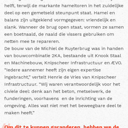
helft, terwijl de markante hameitoren in het zuidelijke
deel op een gemetseld steunpunt staat. Hamei en
balans zijn uitgekiend vormgegeven: vriendelijk en
slank. Wanneer de brug open staat, vormen ze samen
een boetnaald, de naald die vissers gebruiken om
netten mee te repareren.
De bouw van de Michiel de Ruyterbrug was in handen
van bouwcombinatie 2KA, bestaande uit Knook Staal
en Machinebouw, Knipscheer Infrastructuur en ÆVO.
“Iedere aannemer heeft zijn eigen expertise
ingebracht,” vertelt Henrie de Vries van Knipscheer
Infrastructuur. “Wij waren verantwoordelijk voor het
civiele deel: denk aan het beton, metselwerk, de
funderingen, voorhavens en de inrichting van de
omgeving. Alles wat niet met het beweegbare deel te
maken heeft.”
Om dit te kunnen garanderen, hebben we de