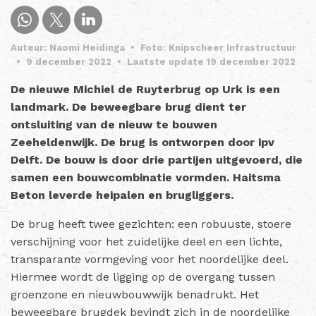
Auteur: Naomi Heidinga
•
Foto: Knipscheer Infrastructuur
•
9 december 2022
•
Laatste update 19 december 2022
De nieuwe Michiel de Ruyterbrug op Urk is een
landmark. De beweegbare brug dient ter
ontsluiting van de nieuw te bouwen
Zeeheldenwijk. De brug is ontworpen door ipv
Delft. De bouw is door drie partijen uitgevoerd, die
samen een bouwcombinatie vormden. Haitsma
Beton leverde heipalen en brugliggers.
De brug heeft twee gezichten: een robuuste, stoere
verschijning voor het zuidelijke deel en een lichte,
transparante vormgeving voor het noordelijke deel.
Hiermee wordt de ligging op de overgang tussen
groenzone en nieuwbouwwijk benadrukt. Het
beweegbare brugdek bevindt zich in de noordelijke