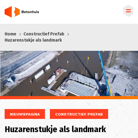
Overslaan
Home
Constructief Prefab
en
Huzarenstukje als landmark
naar
de
inhoud
gaan
NIEUWSPAGINA
CONSTRUCTIEF PREFAB
Huzarenstukje als landmark