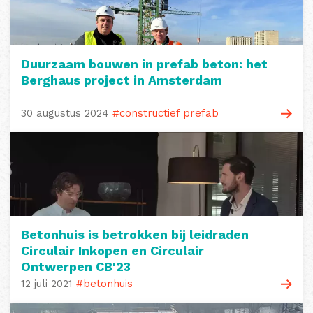
Duurzaam bouwen in prefab beton: het
Berghaus project in Amsterdam
30 augustus 2024
#constructief prefab
Betonhuis is betrokken bij leidraden
Circulair Inkopen en Circulair
Ontwerpen CB'23
12 juli 2021
#betonhuis