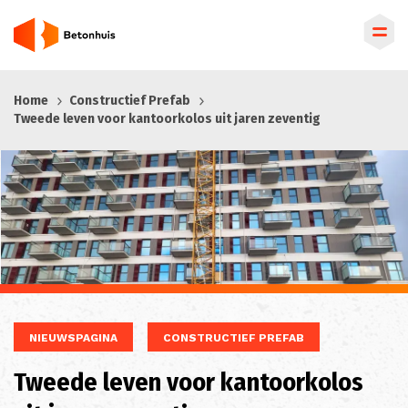
Overslaan
Home
Constructief Prefab
en
Tweede leven voor kantoorkolos uit jaren zeventig
naar
de
inhoud
gaan
NIEUWSPAGINA
CONSTRUCTIEF PREFAB
Tweede leven voor kantoorkolos