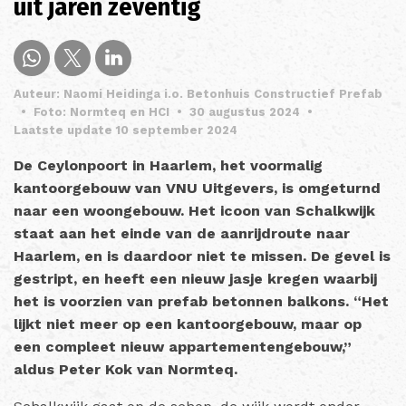
uit jaren zeventig
Auteur: Naomi Heidinga i.o. Betonhuis Constructief Prefab
•
Foto: Normteq en HCI
•
30 augustus 2024
•
Laatste update 10 september 2024
De Ceylonpoort in Haarlem, het voormalig
kantoorgebouw van VNU Uitgevers, is omgeturnd
naar een woongebouw. Het icoon van Schalkwijk
staat aan het einde van de aanrijdroute naar
Haarlem, en is daardoor niet te missen. De gevel is
gestript, en heeft een nieuw jasje kregen waarbij
het is voorzien van prefab betonnen balkons. “Het
lijkt niet meer op een kantoorgebouw, maar op
een compleet nieuw appartementengebouw,”
aldus Peter Kok van Normteq.