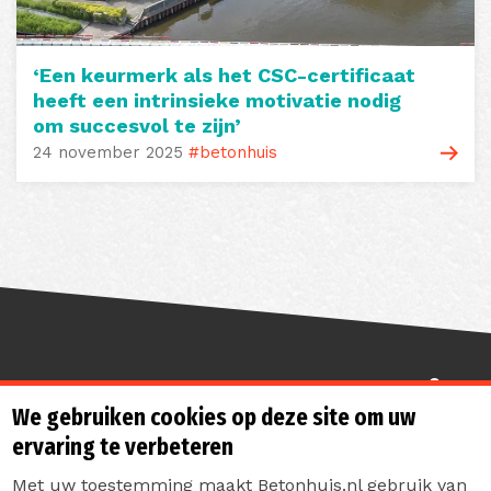
‘Een keurmerk als het CSC-certificaat
heeft een intrinsieke motivatie nodig
om succesvol te zijn’
24 november 2025
#betonhuis
Sterk de toekomst in
We gebruiken cookies op deze site om uw
ervaring te verbeteren
Met uw toestemming maakt Betonhuis.nl gebruik van