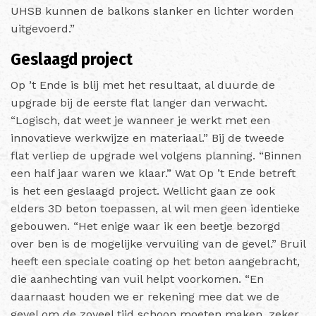
UHSB kunnen de balkons slanker en lichter worden
uitgevoerd.”
Geslaagd project
Op ’t Ende is blij met het resultaat, al duurde de
upgrade bij de eerste flat langer dan verwacht.
“Logisch, dat weet je wanneer je werkt met een
innovatieve werkwijze en materiaal.” Bij de tweede
flat verliep de upgrade wel volgens planning. “Binnen
een half jaar waren we klaar.” Wat Op ’t Ende betreft
is het een geslaagd project. Wellicht gaan ze ook
elders 3D beton toepassen, al wil men geen identieke
gebouwen. “Het enige waar ik een beetje bezorgd
over ben is de mogelijke vervuiling van de gevel.” Bruil
heeft een speciale coating op het beton aangebracht,
die aanhechting van vuil helpt voorkomen. “En
daarnaast houden we er rekening mee dat we de
gevel om de zoveel tijd schoon moeten maken, zeker