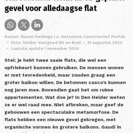
gevel voor alledaagse flat
Auteur: Naomi Heidinga i.o. Betonhuis Constructief Prefab
•
Foto: Helder Vastgoed BV en Bruil
•
31 augustus 2024
•
Laatste update 1 november 2024
Stel: je hebt twee saaie flats, die wel een
opfrisbeurt kunnen gebruiken. De mensen wonen
er met tevredenheid, maar zouden graag een
groter balkon willen. De betonnen casco’s kunnen
nog jaren mee. Bovendien gaat het om ruime
appartementen. Wat doe je? In Den Helder weten
ze er wel raad mee. Niet afbreken, maar geef de
gebouwen een spectaculaire metamorfose. De
flats hebben een nieuwe gevel gekregen, met
organische vormen èn grotere balkons. Gaudí in