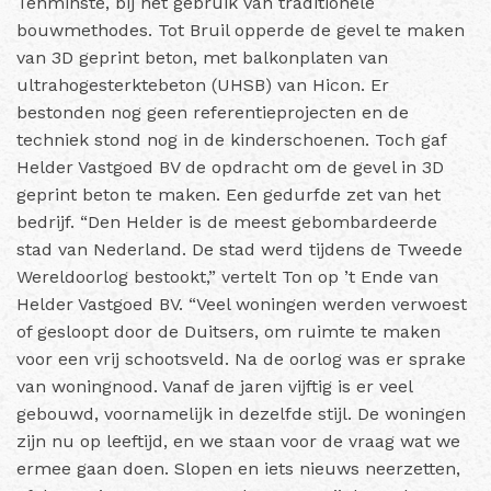
Tenminste, bij het gebruik van traditionele
bouwmethodes. Tot Bruil opperde de gevel te maken
van 3D geprint beton, met balkonplaten van
ultrahogesterktebeton (UHSB) van Hicon. Er
bestonden nog geen referentieprojecten en de
techniek stond nog in de kinderschoenen. Toch gaf
Helder Vastgoed BV de opdracht om de gevel in 3D
geprint beton te maken. Een gedurfde zet van het
bedrijf. “Den Helder is de meest gebombardeerde
stad van Nederland. De stad werd tijdens de Tweede
Wereldoorlog bestookt,” vertelt Ton op ’t Ende van
Helder Vastgoed BV. “Veel woningen werden verwoest
of gesloopt door de Duitsers, om ruimte te maken
voor een vrij schootsveld. Na de oorlog was er sprake
van woningnood. Vanaf de jaren vijftig is er veel
gebouwd, voornamelijk in dezelfde stijl. De woningen
zijn nu op leeftijd, en we staan voor de vraag wat we
ermee gaan doen. Slopen en iets nieuws neerzetten,