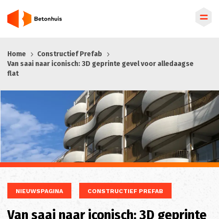
Overslaan
Home
Constructief Prefab
en
Van saai naar iconisch: 3D geprinte gevel voor alledaagse
naar
flat
de
inhoud
gaan
NIEUWSPAGINA
CONSTRUCTIEF PREFAB
Van saai naar iconisch: 3D geprinte