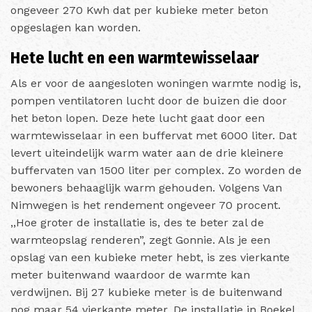
ongeveer 270 Kwh dat per kubieke meter beton
opgeslagen kan worden.
Hete lucht en een warmtewisselaar
Als er voor de aangesloten woningen warmte nodig is,
pompen ventilatoren lucht door de buizen die door
het beton lopen. Deze hete lucht gaat door een
warmtewisselaar in een buffervat met 6000 liter. Dat
levert uiteindelijk warm water aan de drie kleinere
buffervaten van 1500 liter per complex. Zo worden de
bewoners behaaglijk warm gehouden. Volgens Van
Nimwegen is het rendement ongeveer 70 procent.
,,Hoe groter de installatie is, des te beter zal de
warmteopslag renderen”, zegt Gonnie. Als je een
opslag van een kubieke meter hebt, is zes vierkante
meter buitenwand waardoor de warmte kan
verdwijnen. Bij 27 kubieke meter is de buitenwand
nog maar 54 vierkante meter. De installatie in Boekel