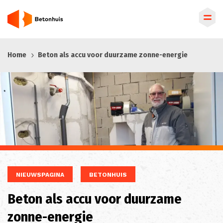
Overslaan
Home
Beton als accu voor duurzame zonne-energie
en
naar
de
inhoud
gaan
NIEUWSPAGINA
BETONHUIS
Beton als accu voor duurzame
zonne-energie