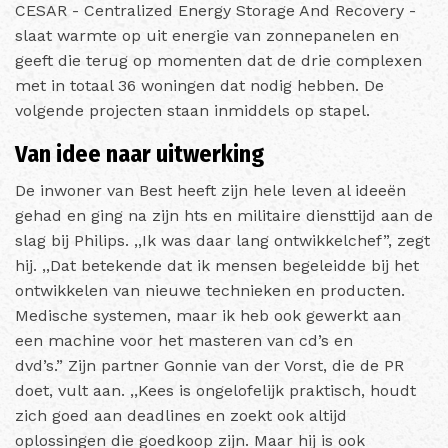
CESAR - Centralized Energy Storage And Recovery -
slaat warmte op uit energie van zonnepanelen en
geeft die terug op momenten dat de drie complexen
met in totaal 36 woningen dat nodig hebben. De
volgende projecten staan inmiddels op stapel.
Van idee naar uitwerking
De inwoner van Best heeft zijn hele leven al ideeën
gehad en ging na zijn hts en militaire diensttijd aan de
slag bij Philips. ,,Ik was daar lang ontwikkelchef”, zegt
hij. ,,Dat betekende dat ik mensen begeleidde bij het
ontwikkelen van nieuwe technieken en producten.
Medische systemen, maar ik heb ook gewerkt aan
een machine voor het masteren van cd’s en
dvd’s.”
Zijn partner Gonnie van der Vorst, die de PR
doet, vult aan. ,,Kees is ongelofelijk praktisch, houdt
zich goed aan deadlines en zoekt ook altijd
oplossingen die goedkoop zijn. Maar hij is ook