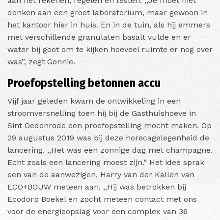
aan het rekenen, regelen en testen. ,,Je moet niet
denken aan een groot laboratorium, maar gewoon in
het kantoor hier in huis. En in de tuin, als hij emmers
met verschillende granulaten basalt vulde en er
water bij goot om te kijken hoeveel ruimte er nog over
was”, zegt Gonnie.
Proefopstelling betonnen accu
Vijf jaar geleden kwam de ontwikkeling in een
stroomversnelling toen hij bij de Gasthuishoeve in
Sint Oedenrode een proefopstelling mocht maken. Op
29 augustus 2019 was bij deze horecagelegenheid de
lancering. ,,Het was een zonnige dag met champagne.
Echt zoals een lancering moest zijn.” Het idee sprak
een van de aanwezigen, Harry van der Kallen van
ECO+BOUW meteen aan. ,,Hij was betrokken bij
Ecodorp Boekel en zocht meteen contact met ons
voor de energieopslag voor een complex van 36