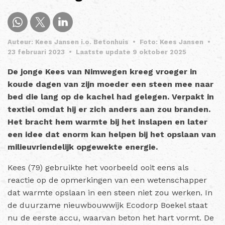
Auteur: Kees Jansen i.o. Betonhuis
•
Foto: Kees Jansen
•
23 februari 2023
•
Laatste update 9 oktober 2025
De jonge Kees van Nimwegen kreeg vroeger in
koude dagen van zijn moeder een steen mee naar
bed die lang op de kachel had gelegen. Verpakt in
textiel omdat hij er zich anders aan zou branden.
Het bracht hem warmte bij het inslapen en later
een idee dat enorm kan helpen bij het opslaan van
milieuvriendelijk opgewekte energie.
Kees (79) gebruikte het voorbeeld ooit eens als
reactie op de opmerkingen van een wetenschapper
dat warmte opslaan in een steen niet zou werken. In
de duurzame nieuwbouwwijk Ecodorp Boekel staat
nu de eerste accu, waarvan beton het hart vormt. De