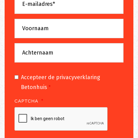
mailadres
Voornaam
Achternaam
Accepteer de privacyverklaring
Betonhuis
CAPTCHA