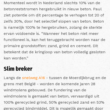
Momenteel wordt in Nederland slechts 10% van de
betonreststromen hergebruikt in nieuw beton. Paul
ziet potentie om dit percentage te verhogen tot 20 of
zelfs 30%, door het selectief slopen van beton. Beton
is namelijk 100% te hergebruiken, zolang de sterkte
ervan voldoende is. “Wanneer het beton niet meer
functioneel is, kan het teruggebracht worden naar de
primaire grondstoffen: zand, grind en cement. Dit
betekent dat de kringloop van beton volledig gesloten
kan worden.”
Slim breker
Langs de
snelweg A16
- tussen de Moerdijkbrug en de
grens met België - worden de komende jaren 28
windmolens gebouwd. De fundering van de
windmolens is gemaakt van beton, vervaardigd uit
100% gerecycled grind, 50% gerecycled zand en 53%
gerecycled bindmiddel. Dit is mogelijk gemaakt door