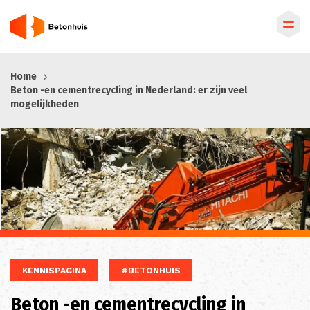
Overslaan
Home
en
Beton -en cementrecycling in Nederland: er zijn veel
naar
mogelijkheden
de
inhoud
gaan
KENNISPAGINA
#BETONHUIS
Beton -en cementrecycling in