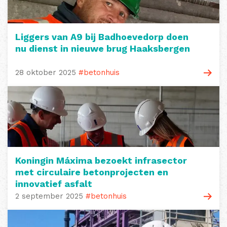
Liggers van A9 bij Badhoevedorp doen
nu dienst in nieuwe brug Haaksbergen
28 oktober 2025
#betonhuis
Koningin Máxima bezoekt infrasector
met circulaire betonprojecten en
innovatief asfalt
2 september 2025
#betonhuis