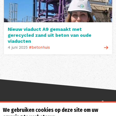
Nieuw viaduct A9 gemaakt met
gerecycled zand uit beton van oude
viaducten
4 juni 2025
#betonhuis
Sterk de toekomst in
We gebruiken cookies op deze site om uw