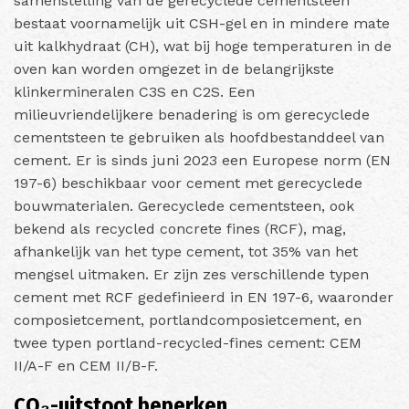
samenstelling van de gerecyclede cementsteen
bestaat voornamelijk uit CSH-gel en in mindere mate
uit kalkhydraat (CH), wat bij hoge temperaturen in de
oven kan worden omgezet in de belangrijkste
klinkermineralen C3S en C2S. Een
milieuvriendelijkere benadering is om gerecyclede
cementsteen te gebruiken als hoofdbestanddeel van
cement. Er is sinds juni 2023 een Europese norm (EN
197-6) beschikbaar voor cement met gerecyclede
bouwmaterialen. Gerecyclede cementsteen, ook
bekend als recycled concrete fines (RCF), mag,
afhankelijk van het type cement, tot 35% van het
mengsel uitmaken. Er zijn zes verschillende typen
cement met RCF gedefinieerd in EN 197-6, waaronder
composietcement, portlandcomposietcement, en
twee typen portland-recycled-fines cement: CEM
II/A-F en CEM II/B-F.
CO₂-uitstoot beperken