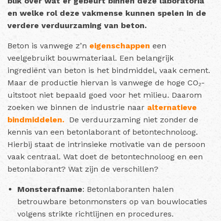
blik over wat er gebeurt binnen deze laboratoria
en welke rol deze vakmense kunnen spelen in de
verdere verduurzaming van beton.
Beton is vanwege z’n
eigenschappen
een
veelgebruikt bouwmateriaal. Een belangrijk
ingrediënt van beton is het bindmiddel, vaak cement.
Maar de productie hiervan is vanwege de hoge CO₂-
uitstoot niet bepaald goed voor het milieu. Daarom
zoeken we binnen de industrie naar
alternatieve
bindmiddelen.
De verduurzaming niet zonder de
kennis van een betonlaborant of betontechnoloog.
Hierbij staat de intrinsieke motivatie van de persoon
vaak centraal. Wat doet de betontechnoloog en een
betonlaborant? Wat zijn de verschillen?
Monsterafname
: Betonlaboranten halen
betrouwbare betonmonsters op van bouwlocaties
volgens strikte richtlijnen en procedures.