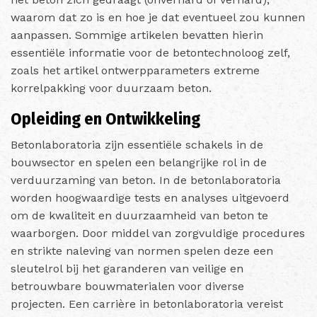
waarom dat zo is en hoe je dat eventueel zou kunnen
aanpassen. Sommige artikelen bevatten hierin
essentiële informatie voor de betontechnoloog zelf,
zoals het artikel ontwerpparameters extreme
korrelpakking voor duurzaam beton.
Opleiding en Ontwikkeling
Betonlaboratoria zijn essentiële schakels in de
bouwsector en spelen een belangrijke rol in de
verduurzaming van beton. In de betonlaboratoria
worden hoogwaardige tests en analyses uitgevoerd
om de kwaliteit en duurzaamheid van beton te
waarborgen. Door middel van zorgvuldige procedures
en strikte naleving van normen spelen deze een
sleutelrol bij het garanderen van veilige en
betrouwbare bouwmaterialen voor diverse
projecten. Een carrière in betonlaboratoria vereist