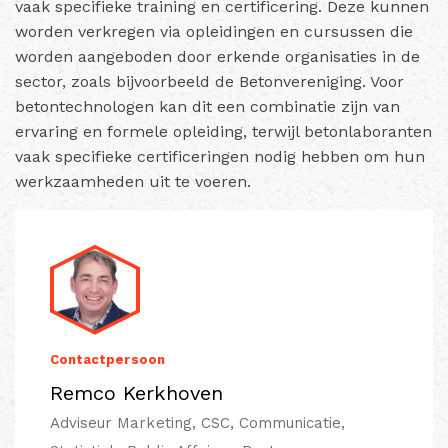
vaak specifieke training en certificering. Deze kunnen
worden verkregen via opleidingen en cursussen die
worden aangeboden door erkende organisaties in de
sector, zoals bijvoorbeeld de Betonvereniging. Voor
betontechnologen kan dit een combinatie zijn van
ervaring en formele opleiding, terwijl betonlaboranten
vaak specifieke certificeringen nodig hebben om hun
werkzaamheden uit te voeren.
Contactpersoon
Remco Kerkhoven
Adviseur Marketing, CSC, Communicatie,