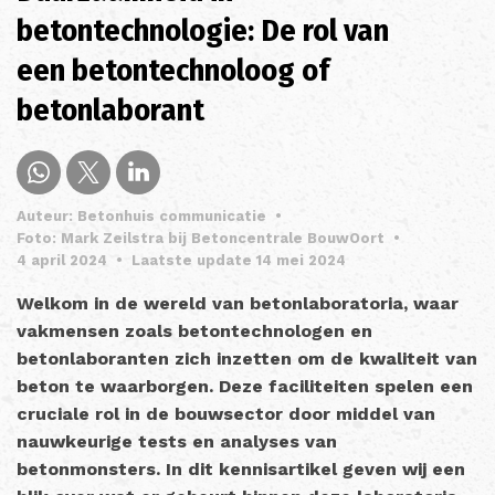
betontechnologie: De rol van
een betontechnoloog of
betonlaborant
Auteur: Betonhuis communicatie
•
Foto: Mark Zeilstra bij Betoncentrale BouwOort
•
4 april 2024
•
Laatste update 14 mei 2024
Welkom in de wereld van betonlaboratoria, waar
vakmensen zoals betontechnologen en
betonlaboranten zich inzetten om de kwaliteit van
beton te waarborgen. Deze faciliteiten spelen een
cruciale rol in de bouwsector door middel van
nauwkeurige tests en analyses van
betonmonsters. In dit kennisartikel geven wij een