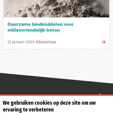
Duurzame bindmiddelen voor
milieuvriendelijk beton
21 januari 2024
#betonhuis
Sterk de toekomst in
We gebruiken cookies op deze site om uw
ervaring te verbeteren