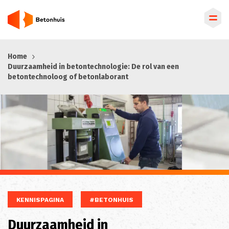
Overslaan
Home
en
Duurzaamheid in betontechnologie: De rol van een
naar
betontechnoloog of betonlaborant
de
inhoud
gaan
KENNISPAGINA
#BETONHUIS
Duurzaamheid in