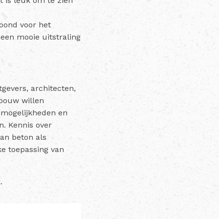
 is leuk om te zien
toond voor het
 een mooie uitstraling
gevers, architecten,
bouw willen
e mogelijkheden en
n. Kennis over
an beton als
ke toepassing van
l
.