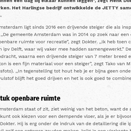
binnen een dag bij elkaar kunnen leggen”, zegt Henk Do
rken. Het Harlingse bedrijf ontwikkelde de JETTY sam
.
msterdam ligt sinds 2016 een drijvende steiger die als ins
. ,,De gemeente Amsterdam was in 2014 op zoek naar een d
enbare ruimte voor recreatie”, zegt Dokter. ,,Ik heb toen
n ipv Delft, waar wij vaker mee hadden samengewerkt.” De
opdracht, waarna een drijvende steiger van 7 meter breed 
on is een fijn materiaal voor een steiger”, zegt Tako van 
foto). ,,In tegenstelling tot hout heb je er bijna geen ond
lstof blijft het goed drijven en het is ook goed te combi
stuk openbare ruimte
sterdam staat of zit, ziet weinig van het beton, want de 
kunt ook kiezen voor een dempende vloer, als je er bijvoo
Dokter. Hij is erg onder de indruk van de detaillering die ip
 wij zelf een ontwerp zouden maken, krijg je een vierkante 