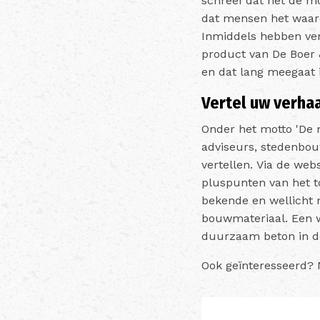
schreef dat het de m
dat mensen het waard
Inmiddels hebben ver
product van De Boer &
en dat lang meegaat 
Vertel uw verha
Onder het motto 'De 
adviseurs, stedenbou
vertellen. Via de we
pluspunten van het t
bekende en wellicht
bouwmateriaal. Een w
duurzaam beton in de
Ook geïnteresseerd?