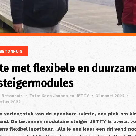
BETONHUIS
te met flexibele en duurzam
steigermodules
. Betonhuis
•
Foto: Kees Jansen en JETTY
•
31 maart 2022
•
ustus 2022
n verlengstuk van de openbare ruimte, een plek om kle
land. De betonnen modulaire steiger JETTY is overal vo
ens flexibel inzetbaar. ,,Als je een keer een drijvend p