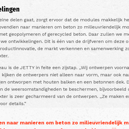
elingen
kleine delen gaat, zorgt ervoor dat de modules makkelijk 
bovendien naar manieren om beton zo milieuvriendelijk mo
met geopolymeren of gerecycled beton. Daar zullen we me
we ontwikkelingen. Dit is één van de drijfveren om deze o
 productinnovatie, de markt verkennen en samenwerking z
ter.
u is de JETTY in feite een zijstap. ,,Wij ontwerpen voorn
 kijken de ontwerpers niet alleen naar vorm, maar ook n
en ontworpen met houten balken en een betonnen dek. Da
n de weersomstandigheden te beschermen, bijvoorbeeld d
kter is zeer gecharmeerd van de ontwerpen. ,,Ze maken e
oor details.”
en naar manieren om beton zo milieuvriendelijk m