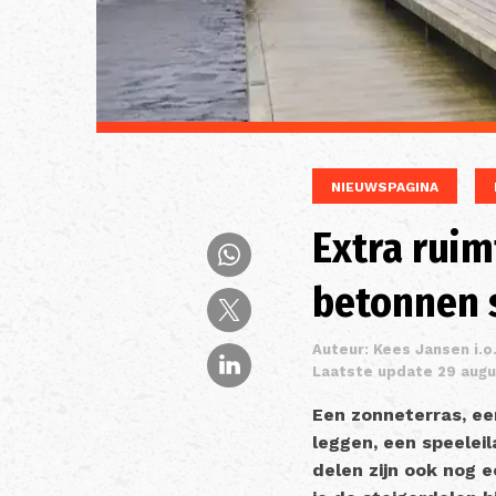
NIEUWSPAGINA
Extra ruim
betonnen 
Auteur: Kees Jansen i.o
Laatste update 29 aug
Een zonneterras, ee
leggen, een speelei
delen zijn ook nog e