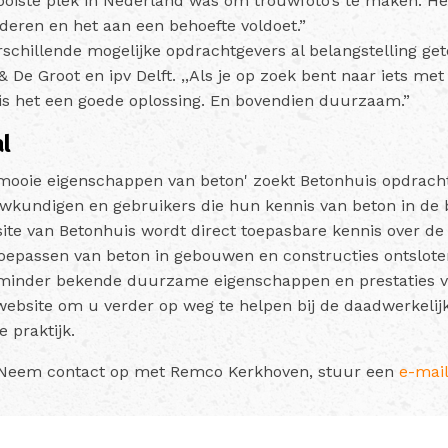
ooiste plek in Nederland was om trouwfoto’s te maken. Het
eren en het aan een behoefte voldoet.”
schillende mogelijke opdrachtgevers al belangstelling ge
 De Groot en ipv Delft. ,,Als je op zoek bent naar iets met
is het een goede oplossing. En bovendien duurzaam.”
al
mooie eigenschappen van beton' zoekt Betonhuis opdracht
wkundigen en gebruikers die hun kennis van beton in de 
bsite van Betonhuis wordt direct toepasbare kennis over d
oepassen van beton in gebouwen en constructies ontslote
 minder bekende duurzame eigenschappen en prestaties v
ebsite om u verder op weg te helpen bij de daadwerkelij
 praktijk.
 Neem contact op met Remco Kerkhoven, stuur een
e-mai