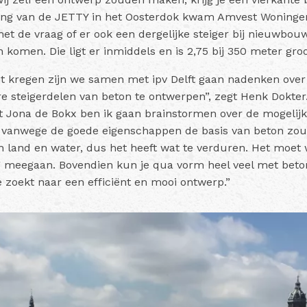
eiding van de JETTY in het Oosterdok kwam Amvest Woning
et de vraag of er ook een dergelijke steiger bij nieuwbou
omen. Die ligt er inmiddels en is 2,75 bij 350 meter gro
ht kregen zijn we samen met ipv Delft gaan nadenken ove
e steigerdelen van beton te ontwerpen”, zegt Henk Dokte
t Jona de Bokx ben ik gaan brainstormen over de mogelijk
at vanwege de goede eigenschappen de basis van beton zo
n land en water, dus het heeft wat te verduren. Het moet
 meegaan. Bovendien kun je qua vorm heel veel met beton.
e zoekt naar een efficiënt en mooi ontwerp.”