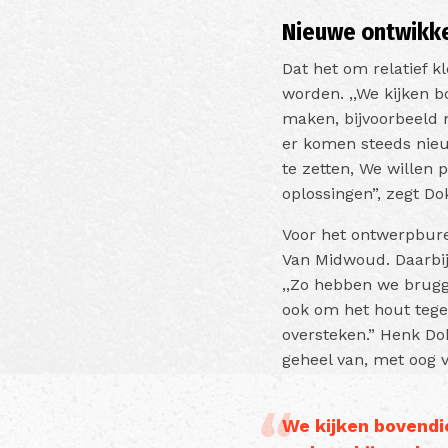
Nieuwe ontwikk
Dat het om relatief 
worden. ,,We kijken 
maken, bijvoorbeeld 
er komen steeds nieu
te zetten, We willen
oplossingen”, zegt Dok
Voor het ontwerpburea
Van Midwoud. Daarbij
,,Zo hebben we brugg
ook om het hout tege
oversteken.” Henk Do
geheel van, met oog v
We kijken bovendi