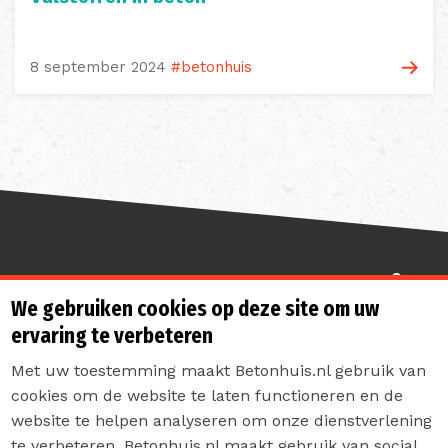
8 september 2024
#betonhuis
Sterk de toekomst in
We gebruiken cookies op deze site om uw
ervaring te verbeteren
Met uw toestemming maakt Betonhuis.nl gebruik van
cookies om de website te laten functioneren en de
website te helpen analyseren om onze dienstverlening
te verbeteren. Betonhuis.nl maakt gebruik van social