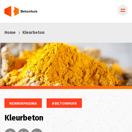
Overslaan
Home
Kleurbeton
en
naar
de
inhoud
gaan
KENNISPAGINA
#BETONHUIS
Kleurbeton