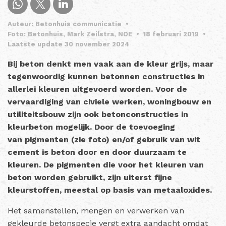
Auteur: Betonhuis communicatie
•
Foto: Betonhuis, Mark Zeilstra, NOE
•
18 februari 2019
•
Laatste update 30 november 2024
Bij beton denkt men vaak aan de kleur grijs, maar
tegenwoordig kunnen betonnen constructies in
allerlei kleuren uitgevoerd worden. Voor de
vervaardiging van civiele werken, woningbouw en
utiliteitsbouw zijn ook betonconstructies in
kleurbeton mogelijk. Door de toevoeging
van pigmenten (zie foto) en/of gebruik van wit
cement is beton door en door duurzaam te
kleuren. De pigmenten die voor het kleuren van
beton worden gebruikt, zijn uiterst fijne
kleurstoffen, meestal op basis van metaaloxides.
Het samenstellen, mengen en verwerken van
gekleurde betonspecie vergt extra aandacht omdat