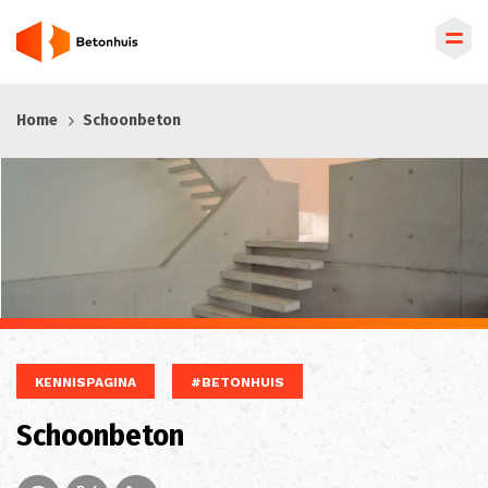
Overslaan
Home
Schoonbeton
en
naar
de
inhoud
gaan
KENNISPAGINA
#BETONHUIS
Schoonbeton