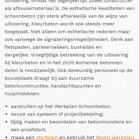
uitvoering, omdat het tegelijkertijd zowel constructie-
als afbouwmateriaal is. De esthetische kwaliteiten van
schoonbeton zijn sterk afhankelijk van de wijze van
uitvoering. Kleurbeton wordt ook steeds meer
toegepast. Niet alleen om esthetische redenen maar
ook vanwege de signaleringsmogelijkheden. Denk aan
fietspaden, parkeervakken, bushaltes en
dergelijke. Vroegtijdige betrekking van de uitvoering
bij kleurbeton en in het zicht komende betonnen
delen is noodzakelijk. Ook deskundig personeel op de
bouwplaats draagt bij aan duurzame
betonconstructies. Aandachtspunten en
hulpmiddelen:
aansluiten op het Werkplan Schoonbeton;
keuze van systeem of projectbekisting;
tijdig maken en beoordelen van betonmonsters en
een proefstort;
maak een
stortplan
en gebruik het
Model werkplan