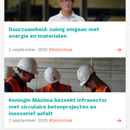
Duurzaamheid: zuinig omgaan met
energie en materialen
3 september 2025
#betonhuis
Koningin Máxima bezoekt infrasector
met circulaire betonprojecten en
innovatief asfalt
2 september 2025
#betonhuis