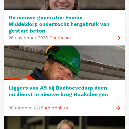
De nieuwe generatie: Femke
Middeldorp onderzocht hergebruik van
gestort beton
26 november 2025
#betonhuis
Liggers van A9 bij Badhoevedorp doen
nu dienst in nieuwe brug Haaksbergen
28 oktober 2025
#betonhuis