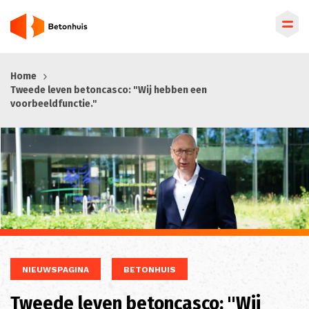
Overslaan
Home
en
Tweede leven betoncasco: "Wij hebben een
naar
voorbeeldfunctie."
de
inhoud
gaan
NIEUWSPAGINA
BETONHUIS
Tweede leven betoncasco: "Wij