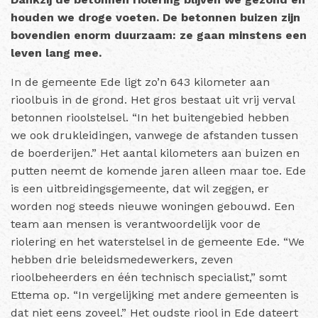
houden we droge voeten. De betonnen buizen zijn
bovendien enorm duurzaam: ze gaan minstens een
leven lang mee.
In de gemeente Ede ligt zo’n 643 kilometer aan
rioolbuis in de grond. Het gros bestaat uit vrij verval
betonnen rioolstelsel. “In het buitengebied hebben
we ook drukleidingen, vanwege de afstanden tussen
de boerderijen.” Het aantal kilometers aan buizen en
putten neemt de komende jaren alleen maar toe. Ede
is een uitbreidingsgemeente, dat wil zeggen, er
worden nog steeds nieuwe woningen gebouwd. Een
team aan mensen is verantwoordelijk voor de
riolering en het waterstelsel in de gemeente Ede. “We
hebben drie beleidsmedewerkers, zeven
rioolbeheerders en één technisch specialist,” somt
Ettema op. “In vergelijking met andere gemeenten is
dat niet eens zoveel.” Het oudste riool in Ede dateert