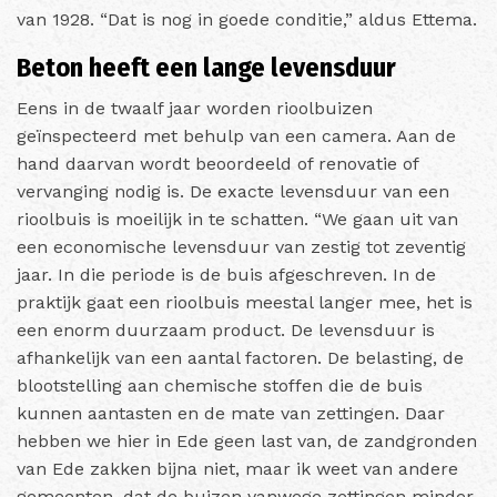
van 1928. “Dat is nog in goede conditie,” aldus Ettema.
Beton heeft een lange levensduur
Eens in de twaalf jaar worden rioolbuizen
geïnspecteerd met behulp van een camera. Aan de
hand daarvan wordt beoordeeld of renovatie of
vervanging nodig is. De exacte levensduur van een
rioolbuis is moeilijk in te schatten. “We gaan uit van
een economische levensduur van zestig tot zeventig
jaar. In die periode is de buis afgeschreven. In de
praktijk gaat een rioolbuis meestal langer mee, het is
een enorm duurzaam product. De levensduur is
afhankelijk van een aantal factoren. De belasting, de
blootstelling aan chemische stoffen die de buis
kunnen aantasten en de mate van zettingen. Daar
hebben we hier in Ede geen last van, de zandgronden
van Ede zakken bijna niet, maar ik weet van andere
gemeenten, dat de buizen vanwege zettingen minder