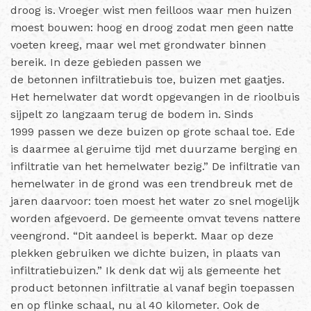
droog is. Vroeger wist men feilloos waar men huizen
moest bouwen: hoog en droog zodat men geen natte
voeten kreeg, maar wel met grondwater binnen
bereik. In deze gebieden passen we
de betonnen infiltratiebuis toe, buizen met gaatjes.
Het hemelwater dat wordt opgevangen in de rioolbuis
sijpelt zo langzaam terug de bodem in. Sinds
1999 passen we deze buizen op grote schaal toe. Ede
is daarmee al geruime tijd met duurzame berging en
infiltratie van het hemelwater bezig.” De infiltratie van
hemelwater in de grond was een trendbreuk met de
jaren daarvoor: toen moest het water zo snel mogelijk
worden afgevoerd. De gemeente omvat tevens nattere
veengrond. “Dit aandeel is beperkt. Maar op deze
plekken gebruiken we dichte buizen, in plaats van
infiltratiebuizen.” Ik denk dat wij als gemeente het
product betonnen infiltratie al vanaf begin toepassen
en op flinke schaal, nu al 40 kilometer. Ook de