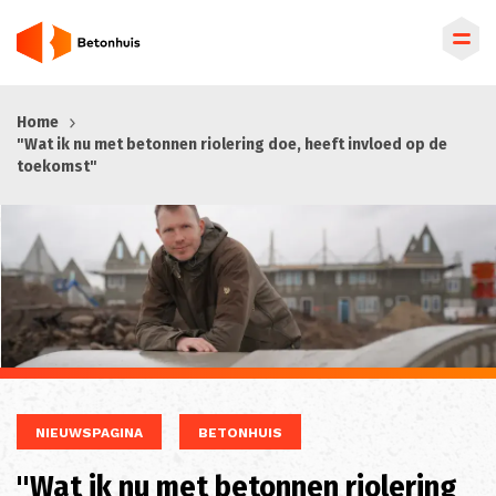
Overslaan
Home
en
"Wat ik nu met betonnen riolering doe, heeft invloed op de
naar
toekomst"
de
inhoud
gaan
NIEUWSPAGINA
BETONHUIS
"Wat ik nu met betonnen riolering