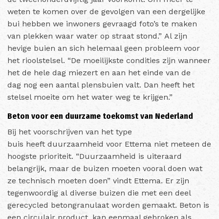
weten te komen over de gevolgen van een dergelijke
bui hebben we inwoners gevraagd foto’s te maken
van plekken waar water op straat stond.” Al zijn
hevige buien an sich helemaal geen probleem voor
het rioolstelsel. “De moeilijkste condities zijn wanneer
het de hele dag miezert en aan het einde van de
dag nog een aantal plensbuien valt. Dan heeft het
stelsel moeite om het water weg te krijgen.”
Beton voor een duurzame toekomst van Nederland
Bij het voorschrijven van het type
buis heeft duurzaamheid voor Ettema niet meteen de
hoogste prioriteit. “Duurzaamheid is uiteraard
belangrijk, maar de buizen moeten vooral doen wat
ze technisch moeten doen” vindt Ettema. Er zijn
tegenwoordig al diverse buizen die met een deel
gerecycled betongranulaat worden gemaakt. Beton is
een circulair product, kan eenmaal gebroken als