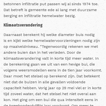
betonnen infiltratie put passen wij al sinds 1974 toe.
Dat betreft is gemeente ede al lang met duurzame
berging en infiltratie hemelwater bezig.
Klimaatsverandering
Daarnaast berekent hij welke diameter buis nodig
is en kijkt welke hemelwatervoorzieningen nodig zijn
op maaiveldniveau. “Tegenwoordig rekenen we met
andere buien dan in het verleden. Door de
klimaatsverandering valt in korte tijd meer water. In
de berekening gaan we uit van een hevige bui, die
volgens weersmodellen eens in de tien jaar voorkomt.
Daar moet het stelsel op berekend zijn. Dat betekent
niet dat de buizen in alle gevallen voldoende
capaciteit hebben. Vorig jaar op 29 mei viel er in korte
tijd zoveel water, dat het stelsel het niet overal aan
kon. Het ging om een bui die qua intensiteit eens in
de tweehonderdvijftig jaar voorkomt. Om meer te