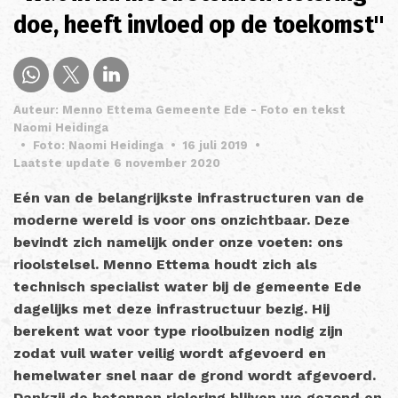
doe, heeft invloed op de toekomst"
Auteur: Menno Ettema Gemeente Ede - Foto en tekst
Naomi Heidinga
•
Foto: Naomi Heidinga
•
16 juli 2019
•
Laatste update 6 november 2020
Eén van de belangrijkste infrastructuren van de
moderne wereld is voor ons onzichtbaar. Deze
bevindt zich namelijk onder onze voeten: ons
rioolstelsel. Menno Ettema houdt zich als
technisch specialist water bij de gemeente Ede
dagelijks met deze infrastructuur bezig. Hij
berekent wat voor type rioolbuizen nodig zijn
zodat vuil water veilig wordt afgevoerd en
hemelwater snel naar de grond wordt afgevoerd.
Dankzij de betonnen riolering blijven we gezond en