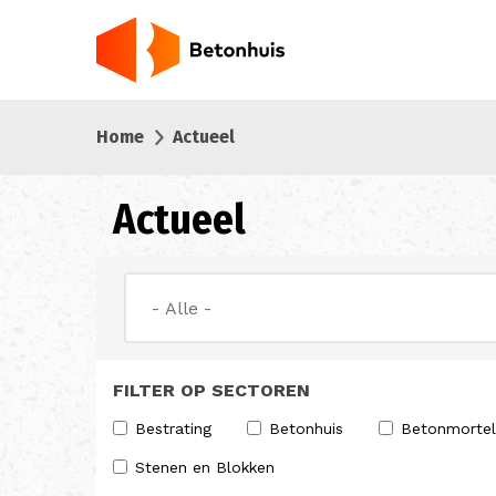
Overslaan
en
naar
de
inhoud
Home
Actueel
gaan
Actueel
FILTER OP SECTOREN
Bestrating
Betonhuis
Betonmortel
Stenen en Blokken