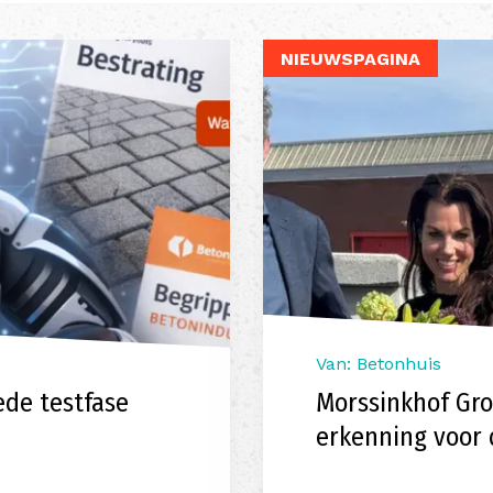
NIEUWSPAGINA
Van: Betonhuis
ede testfase
Morssinkhof Gro
erkenning voor