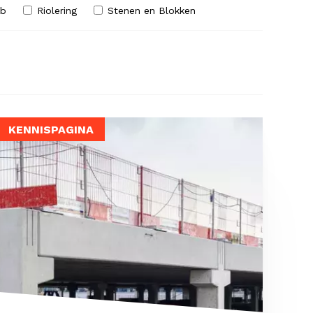
ab
Riolering
Stenen en Blokken
KENNISPAGINA