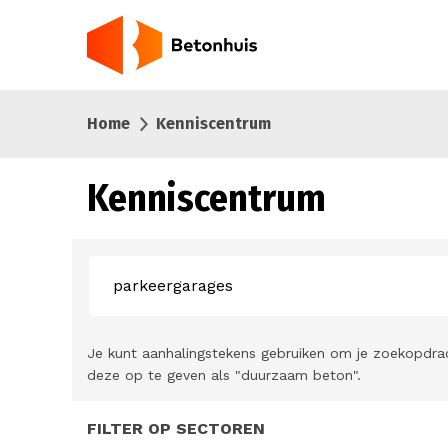
Overslaan
en
naar
de
inhoud
Home
Kenniscentrum
gaan
Kenniscentrum
Je kunt aanhalingstekens gebruiken om je zoekopdra
deze op te geven als "duurzaam beton".
FILTER OP SECTOREN