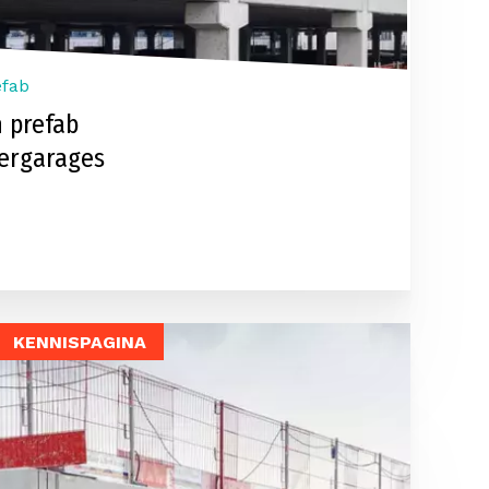
efab
 prefab
ergarages
KENNISPAGINA