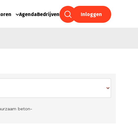
toren
Agenda
Bedrijven
Inloggen
duurzaam beton-