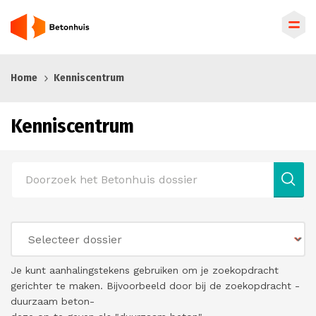
Overslaan
Home
Kenniscentrum
en
naar
de
Kenniscentrum
inhoud
gaan
Je kunt aanhalingstekens gebruiken om je zoekopdracht
gerichter te maken. Bijvoorbeeld door bij de zoekopdracht -
duurzaam beton-