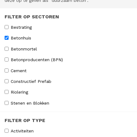
deze op te geven als "duurzaam beton".
FILTER OP SECTOREN
Bestrating
Betonhuis
Betonmortel
Betonproducenten (BPN)
Cement
Constructief Prefab
Riolering
Stenen en Blokken
FILTER OP TYPE
Activiteiten