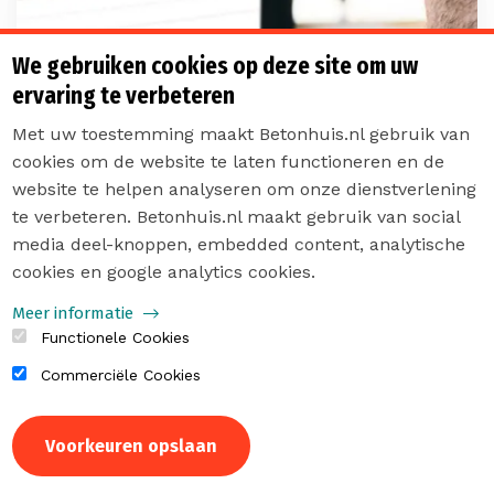
We gebruiken cookies op deze site om uw
ervaring te verbeteren
Met uw toestemming maakt Betonhuis.nl gebruik van
cookies om de website te laten functioneren en de
Van: Betonhuis
website te helpen analyseren om onze dienstverlening
Ontwerptool Groen Beton versie
te verbeteren. Betonhuis.nl maakt gebruik van social
7.0 gelanceerd: Wat zijn de nieuwe
media deel-knoppen, embedded content, analytische
features?
cookies en google analytics cookies.
Meer informatie
Lees meer
Functionele Cookies
Commerciële Cookies
KENNISPAGINA
Intrekken
Voorkeuren opslaan
toestemming